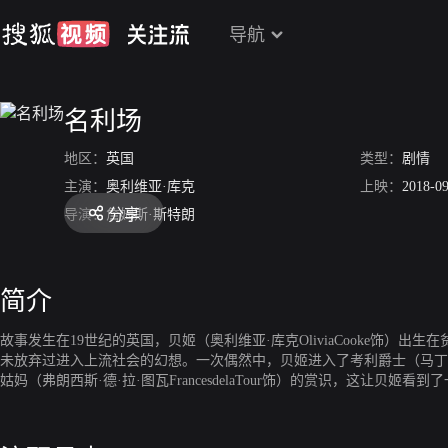
导航
名利场
地区：
英国
类型：
剧情
主演：
奥利维亚·库克
上映：
2018-0
分享
导演：
詹姆斯·斯特朗
简介
故事发生在19世纪的英国，贝姬（奥利维亚·库克OliviaCooke饰
未放弃过进入上流社会的幻想。一次偶然中，贝姬进入了考利爵士（马丁·克
姑妈（弗朗西斯·德·拉·图瓦FrancesdelaTour饰）的赏识，这让贝姬
（汤姆·巴特曼TomBateman饰）之间产生了感情。战争爆发了，罗顿和
经历怎样的人生呢？