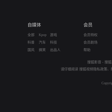
自媒体
会员
全部
Kpop
游戏
会员特权
科普
汽车
科技
会员剧场
国风
搞笑
出品人
帮助
搜狐影音
-
搜狐
请仔细阅读
搜狐视频隐私政策
、
Copyri