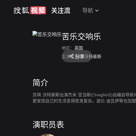
导航
苦乐交响乐
地区：
英国
分享
主演：
苏琪·沃特豪斯
简介
苏琪·沃特豪斯出演杰米·亚当斯([Songbird])自编自
更发现自己的生活变得愈发复杂。波比·迪瓦伊等也加
演职员表