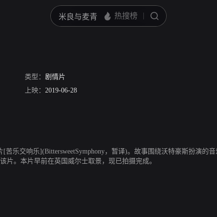
类型：
剧情片
上映：
2019-06-28
导新片[苦乐交响乐](BittersweetSymphony，暂译)。故事围绕沃特
盟该片。本片早前在英国威尔士取景，现已拍摄完成。