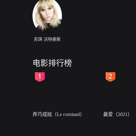
苏琪·沃特豪斯
电影排行榜
2
3
弄巧成拙（Le corniaud）
最爱（2021）