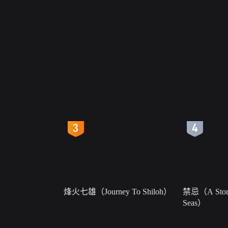
4
5
烽火七雄（Journey To Shiloh）
禁忌（A Story
Seas）