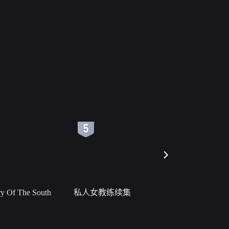
6
7
 Of The South
私人女教练续集
小二黑结