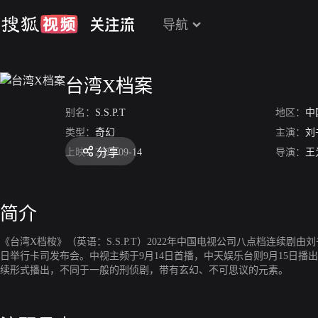
导航
台湾X档案
别名：
S.S.P.T
地区：
中
类型：
奇幻
主演：
刘
分享
上映：
2022-09-14
导演：
王
简介
《台湾X档桉》（英语：S.S.P.T）2022年中国电视公司八点档连续剧由
日举行卡司发布会。中视主频于9月14日首播，中天娱乐台则9月15日播
续形式播出，不同于一般的刑侦剧，带有玄幻、不可思议的元素。