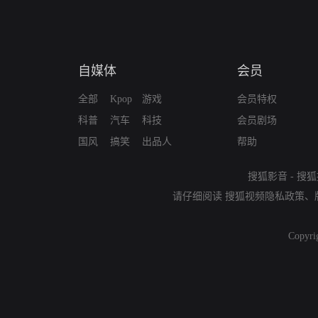
自媒体
会员
全部
Kpop
游戏
会员特权
科普
汽车
科技
会员剧场
国风
搞笑
出品人
帮助
搜狐影音
-
搜狐
请仔细阅读
搜狐视频隐私政策
、
Copyri