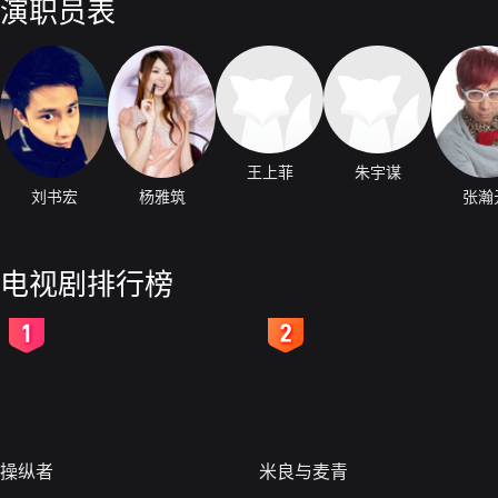
演职员表
王上菲
朱宇谋
刘书宏
杨雅筑
张瀚
电视剧排行榜
2
3
操纵者
米良与麦青