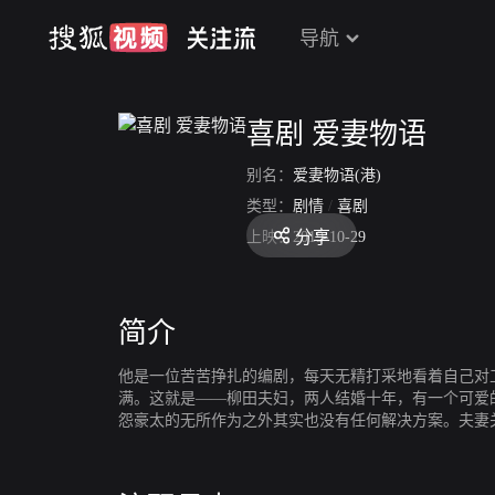
导航
喜剧 爱妻物语
别名：
爱妻物语(港)
类型：
剧情
/
喜剧
分享
上映：
2019-10-29
简介
他是一位苦苦挣扎的编剧，每天无精打采地看着自己对
满。这就是——柳田夫妇，两人结婚十年，有一个可爱
怨豪太的无所作为之外其实也没有任何解决方案。夫妻