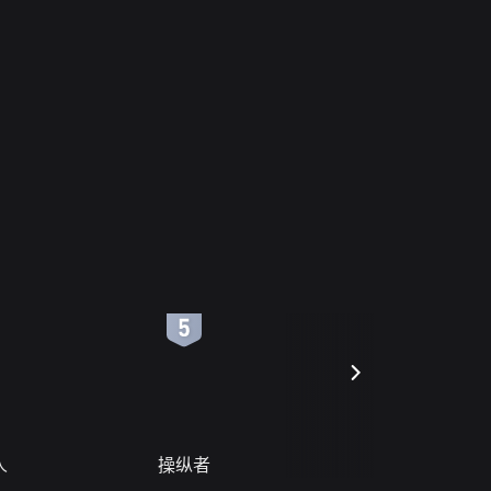
6
7
人
操纵者
风月变