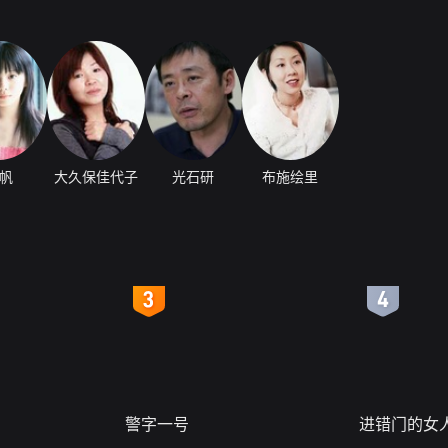
帆
大久保佳代子
光石研
布施绘里
4
5
警字一号
进错门的女