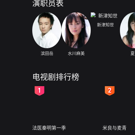
演职员表
新津知世
滨田岳
水川麻美
夏
电视剧排行榜
2
3
法医秦明第一季
米良与麦青