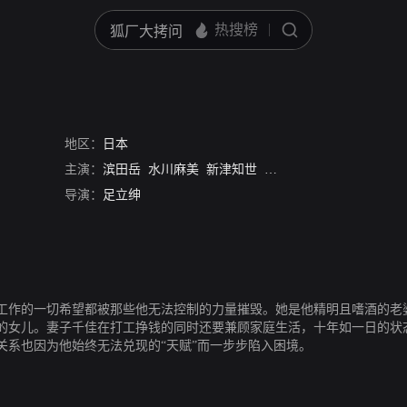
地区：
日本
主演：
滨田岳
水川麻美
新津知世
夏帆
大久保佳代子
光石
导演：
足立绅
工作的一切希望都被那些他无法控制的力量摧毁。她是他精明且嗜酒的老
的女儿。妻子千佳在打工挣钱的同时还要兼顾家庭生活，十年如一日的状
关系也因为他始终无法兑现的“天赋”而一步步陷入困境。