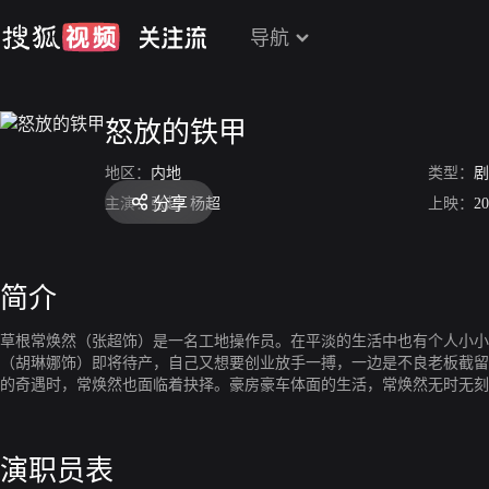
导航
怒放的铁甲
地区：
内地
类型：
剧
分享
主演：
张超
杨超
上映：
20
简介
草根常焕然（张超饰）是一名工地操作员。在平淡的生活中也有个人小小
（胡琳娜饰）即将待产，自己又想要创业放手一搏，一边是不良老板截留
的奇遇时，常焕然也面临着抉择。豪房豪车体面的生活，常焕然无时无刻
演职员表