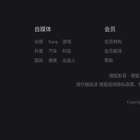
自媒体
会员
全部
Kpop
游戏
会员特权
科普
汽车
科技
会员剧场
国风
搞笑
出品人
帮助
搜狐影音
-
搜狐
请仔细阅读
搜狐视频隐私政策
、
Copyri