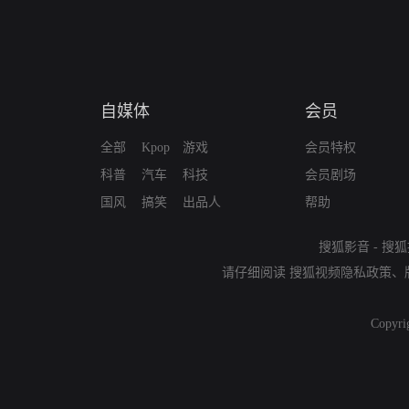
自媒体
会员
全部
Kpop
游戏
会员特权
科普
汽车
科技
会员剧场
国风
搞笑
出品人
帮助
搜狐影音
-
搜狐
请仔细阅读
搜狐视频隐私政策
、
Copyri