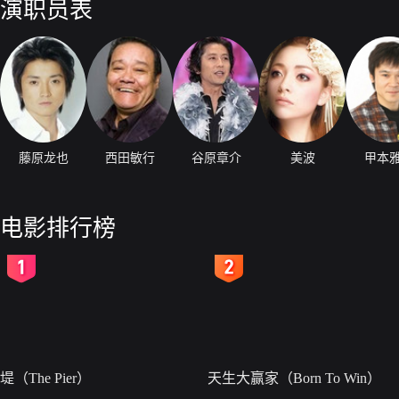
演职员表
地方的自行车赛场边搭梯子边回故乡的老师，像孩子一样眼睛闪闪发光，
了。爱知·一宫、爱媛·松山、新泻·弥彦…。虽然被不分青红皂白就睡
到马萨科曾经主演的电影海报的三郎，又被幻觉折磨得很厉害…！？
藤原龙也
西田敏行
谷原章介
美波
甲本
电影排行榜
2
3
堤（The Pier）
天生大赢家（Born To Win）