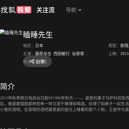
导航
瞌睡先生
地区：
日本
类型：
剧情
主演：
藤原龙也
西田敏行
谷原章介
美波
甲本雅裕
上映：
床嶋
2013
分享
导演：
源孝志
简介
2013年秋季朝日电视台日剧SP1986年秋天——。最爱的妻子马萨科
后，像是要摆脱那种恐怖一样沉溺于赌博和喝酒。处理了和麻子一起生活
小巷的酒吧。在昏暗的酒吧最里面的座位上睡着的那个人物，正是作为直
把拉面和饺子以猛烈的气势吃光，又睡着了。实际上，老师患有与自己的
么有魅力的人”这句黑上的话，亚罗深深地点头。从第一眼看到老师的瞬
音乐家井野（谷原章介）一起围着麻将桌。和被称为“雀圣”的老师一起