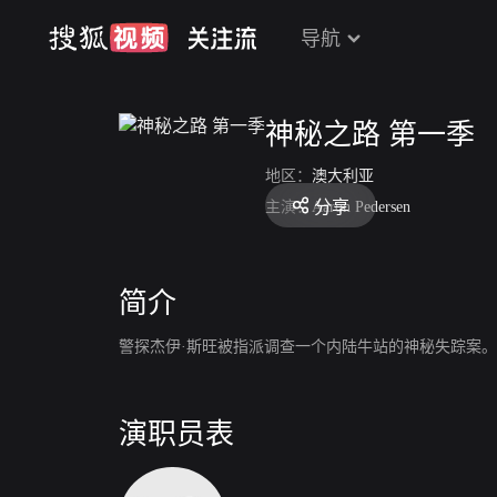
导航
神秘之路 第一季
地区：
澳大利亚
分享
主演：
Aaron Pedersen
简介
警探杰伊·斯旺被指派调查一个内陆牛站的神秘失踪案
演职员表