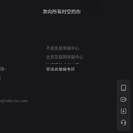
奔向所有时空的你
进错门的
网络暴力有害信息举报
不良信息举报中心
12318 文化市场举报
北京互联网举报中心
算法推荐专项举报
亚运会举报专区
播+
涉历史虚无举报
版
网络谣言信息专项
涉政举报入口
涉未成年人举报
hu@sohu-inc.com
清朗自媒体乱象举报
涉民族宗教有害信息举报
清朗·生活服务类内容举报
清朗春节网络环境整治