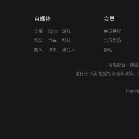
自媒体
会员
全部
Kpop
游戏
会员特权
科普
汽车
科技
会员剧场
国风
搞笑
出品人
帮助
搜狐影音
-
搜狐
请仔细阅读
搜狐视频隐私政策
、
Copyri