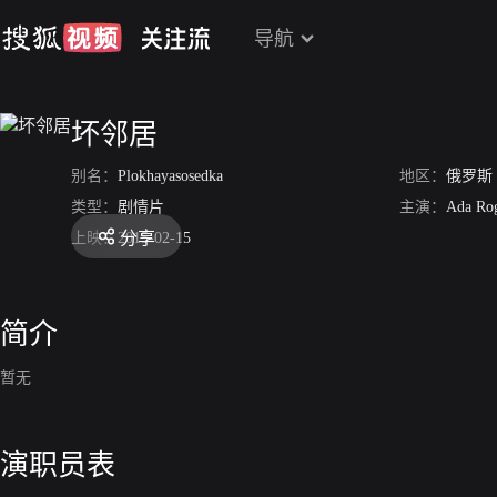
导航
坏邻居
别名：
Plokhayasosedka
地区：
俄罗斯
类型：
剧情片
主演：
Ada Rog
分享
上映：
2015-02-15
简介
暂无
演职员表