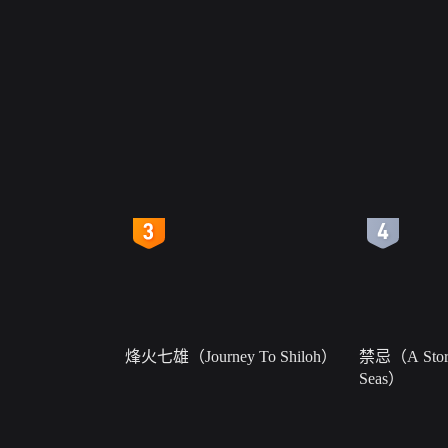
4
5
烽火七雄（Journey To Shiloh）
禁忌（A Story
Seas）