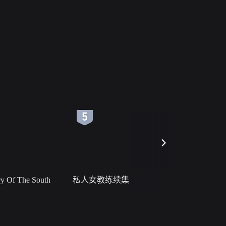
6
7
 Of The South
私人女教练续集
小二黑结