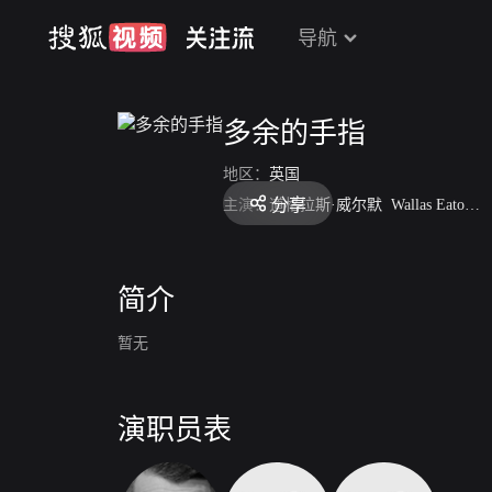
导航
多余的手指
地区：
英国
分享
主演：
道格拉斯·威尔默
Wallas Eaton
M
简介
暂无
演职员表