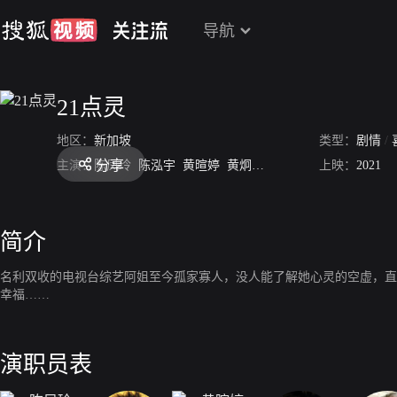
导航
21点灵
地区：
新加坡
类型：
剧情
/
分享
主演：
陈凤玲
陈泓宇
黄暄婷
黄炯耀
陈泰铭
许美珍
上映：
2021
简介
名利双收的电视台综艺阿姐至今孤家寡人，没人能了解她心灵的空虚，直
幸福……
演职员表