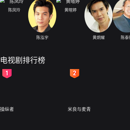
陈凤玲
黄暄婷
陈泓宇
黄炯耀
陈泰
电视剧排行榜
2
3
操纵者
米良与麦青