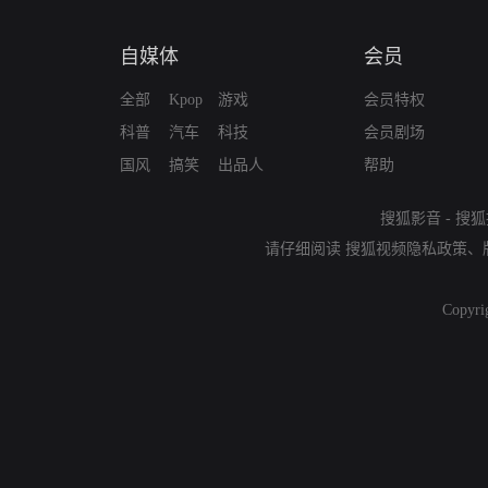
自媒体
会员
全部
Kpop
游戏
会员特权
科普
汽车
科技
会员剧场
国风
搞笑
出品人
帮助
搜狐影音
-
搜狐
请仔细阅读
搜狐视频隐私政策
、
Copyri