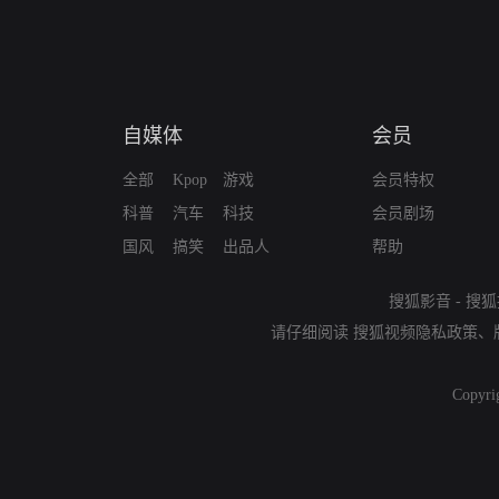
自媒体
会员
全部
Kpop
游戏
会员特权
科普
汽车
科技
会员剧场
国风
搞笑
出品人
帮助
搜狐影音
-
搜狐
请仔细阅读
搜狐视频隐私政策
、
Copyri