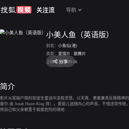
导航
小美人鱼（英语版）
别名：
小鱼仙(港)
类型：
爱情片
/
歌舞片
分享
上映：
2023-05-26
简介
影片从家喻户晓的安徒生童话中汲取灵感，以天真、勇敢兼具反叛精神的美人鱼
豪尔-金 Jonah Hauer-King 饰）。爱丽儿追随内心的声音，不惜违背
将自己和父亲都置于极度危险的境地……