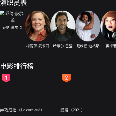
演职员表
乔纳·豪尔-金
梅丽莎·麦卡西
哈维尔·巴登
戴维德·迪格斯
奥卡
电影排行榜
2
3
弄巧成拙（Le corniaud）
最爱（2021）