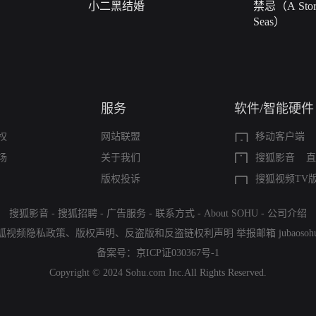
小二黑结婚
禁忌（A Story
Seas）
服务
软件/智能硬件
权
网站联盟
移动客户端
场
关于我们
搜狐影音
直
版权投诉
搜狐视频TV
搜狐影音
-
搜狐招聘
-
广告服务
-
联系方式
-
About SOHU
-
公司介绍
狐视频隐私政策
、
版权声明
、
反盗版和反盗链权利声明
举报邮箱
jubaoso
备案号：
京ICP证030367号-1
Copyright © 2024 Sohu.com Inc.All Rights Reserved.