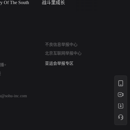
 Of The South
战斗里成长
私人女教
网络暴力有害信息举报
不良信息举报中心
12318 文化市场举报
北京互联网举报中心
算法推荐专项举报
亚运会举报专区
播+
涉历史虚无举报
版
网络谣言信息专项
涉政举报入口
涉未成年人举报
hu@sohu-inc.com
清朗自媒体乱象举报
涉民族宗教有害信息举报
清朗·生活服务类内容举报
清朗春节网络环境整治