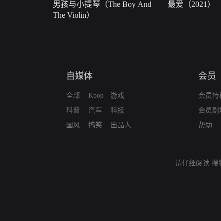
男孩与小提琴（The Boy And
最爱（2021）
The Violin）
自媒体
会员
全部
Kpop
游戏
会员特
科普
汽车
科技
会员剧
国风
搞笑
出品人
帮助
请仔细阅读
搜