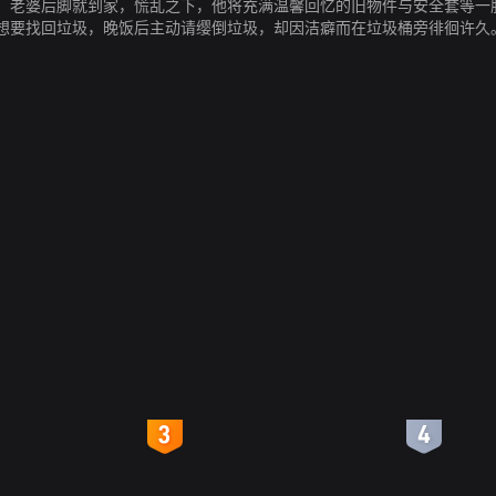
，老婆后脚就到家，慌乱之下，他将充满温馨回忆的旧物件与安全套等一
想要找回垃圾，晚饭后主动请缨倒垃圾，却因洁癖而在垃圾桶旁徘徊许久
他的行为引起了妻子的怀疑。打开垃圾袋，看见充满两人回忆的物件被当成
。失落的米高忍不住问儿子：自己总是惹妻子生气，是不是就像垃圾一样
来启发他。米高在儿子的帮助下，用小纸条哄回了老婆，而“老婆，你的
4
5