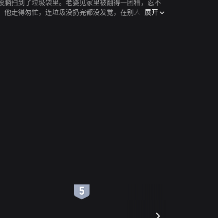
股脑扫到了垃圾袋里。老婆见家里被翻得一团糟，忍不
展开
。他走得匆忙，连垃圾没扔完都没发觉，在别人帮助下
垃圾扔掉，妻子的脸色变了，里面的安全套也让她联想
没用？儿子小米则告诉他：垃圾只是放错地方的资源，
快乐和不快乐我都照单全收，我就是你的垃圾桶“也成为最
6
7