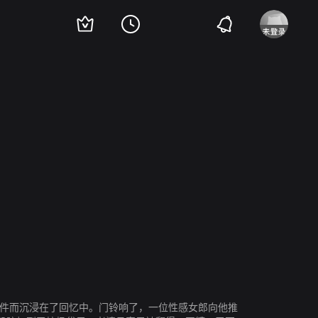
旧物件而沉浸在了回忆中。门铃响了，一位性感女郎向他推