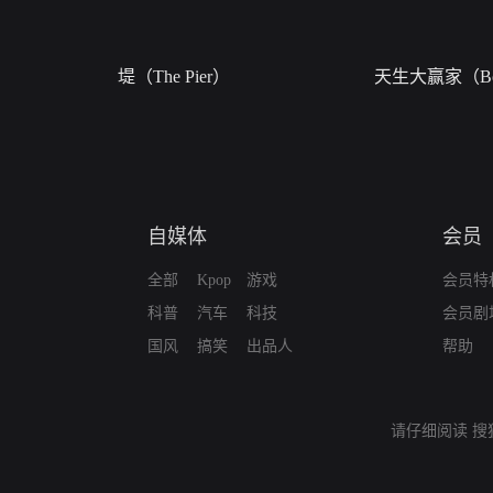
堤（The Pier）
天生大赢家（Bor
自媒体
会员
全部
Kpop
游戏
会员特
科普
汽车
科技
会员剧
国风
搞笑
出品人
帮助
请仔细阅读
搜