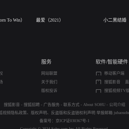
n To Win）
最爱（2021）
小二黑结婚
服务
软件/智能硬件
权
网站联盟
移动客户端
场
关于我们
搜狐影音
直
版权投诉
搜狐视频TV
搜狐影音
-
搜狐招聘
-
广告服务
-
联系方式
-
About SOHU
-
公司介绍
狐视频隐私政策
、
版权声明
、
反盗版和反盗链权利声明
举报邮箱
jubaoso
备案号：
京ICP证030367号-1
Copyright © 2024 Sohu.com Inc.All Rights Reserved.