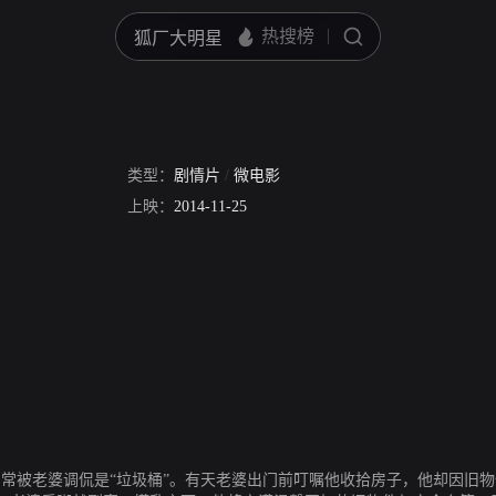
桶
类型：
剧情片
/
微电影
上映：
2014-11-25
件，常被老婆调侃是“垃圾桶”。有天老婆出门前叮嘱他收拾房子，他却因