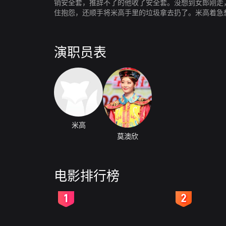
销安全套，推辞不了的他收了安全套。没想到女郎刚走
住抱怨，还顺手将米高手里的垃圾拿去扔了。米高着急
找到的“垃圾”还被出来扔垃圾的妻子重新抢了过去。
到楼道里擦肩而过的艳女郎，妻子伤心欲绝，离家出走
还借白天老师带自己参观“垃圾分类”环境教育基地的事
演职员表
甜蜜动人的情话。
米高
莫澳欣
电影排行榜
2
3