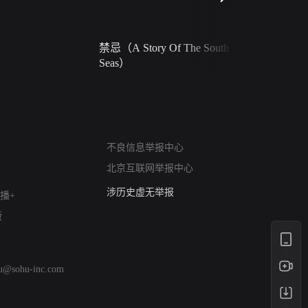
禁忌（A Story Of The South
火球（Ball 
Seas）
网络暴力有害信息举报
12318 文化市场举报
不良信息举报中心
算法推荐专项举报
北京互联网举报中心
亚运会举报专区
涉历史虚无举报
播+
网络谣言信息专项
版
涉政举报入口
涉未成年人举报
清朗自媒体乱象举报
hu@sohu-inc.com
涉民族宗教有害信息举报
清朗·生活服务类内容举报