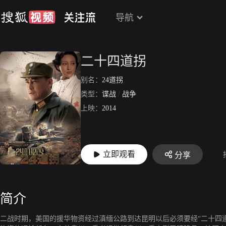
导航
二十四道拐
别名：
24道拐
类型：
谍战
/
战争
上映：
2014
立即观看
分享
简介
二战时期，美国的援华物资经过滇缅公路到达昆明以后必须要经“二十四