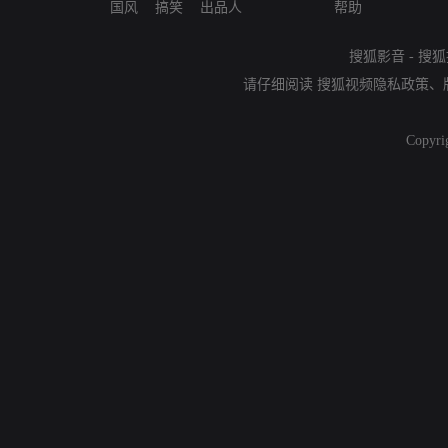
国风
搞笑
出品人
帮助
搜狐影音
-
搜狐
请仔细阅读
搜狐视频隐私政策
、
Copyri