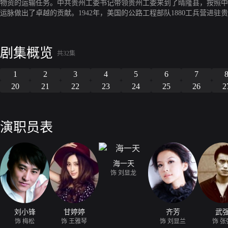
物资的运输任务。中共贵州工委书记带领贵州工委来到了晴隆县，按照中
运脉做出了卓越的贡献。1942年，美国的公路工程部队1880工兵营进驻
于决战疆场刺刀见红的一流军人梅松来到了“二十四道拐”，明处他要防
剧集概览
共32集
1
2
3
4
5
6
7
20
21
22
23
24
25
26
2
演职员表
海一天
饰 刘显龙
刘小锋
甘婷婷
齐芳
武
饰 梅松
饰 王雅琴
饰 刘显兰
饰 张