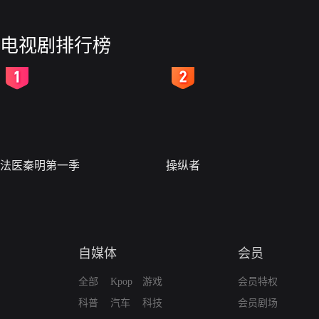
电视剧排行榜
2
3
法医秦明第一季
操纵者
自媒体
会员
全部
Kpop
游戏
会员特权
科普
汽车
科技
会员剧场