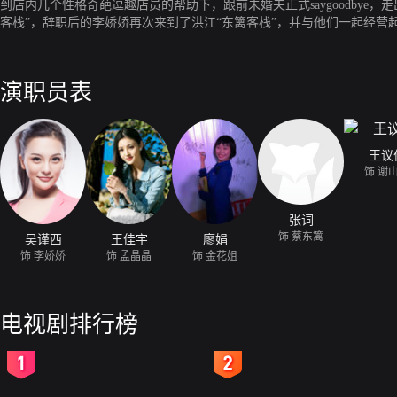
到店内几个性格奇葩逗趣店员的帮助下，跟前未婚夫正式saygoodby
客栈”，辞职后的李娇娇再次来到了洪江“东篱客栈”，并与他们一起经营
演职员表
王议
饰 谢
张词
饰 蔡东篱
吴谨西
王佳宇
廖娟
饰 李娇娇
饰 孟晶晶
饰 金花姐
电视剧排行榜
2
3