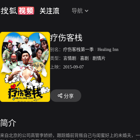
导航
疗伤客栈
别名：
疗伤客栈第一季
/
Healing Inn
类型：
言情剧
/
喜剧
/
剧情片
上映：
2015-09-07
分享
简介
来自北京的公司高管李娇娇，跟踪婚前背叛自己与闺蜜好上的未婚夫，一