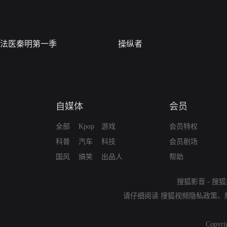
法医秦明第一季
操纵者
自媒体
会员
全部
Kpop
游戏
会员特权
科普
汽车
科技
会员剧场
国风
搞笑
出品人
帮助
搜狐影音
-
搜狐
请仔细阅读
搜狐视频隐私政策
、
Copyri