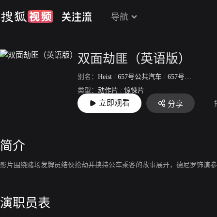
导航
双面劫匪（英语版）
别名：
Heist
/
657号公共汽车
/
657号公交车
/
公
类型：
动作片
/
惊悚片
立即观看
分享
上映：
2017-12-08
简介
影片围绕赌场发牌员结伙抢劫并挟持公车乘客的故事展开，德尼罗饰演参
演职员表