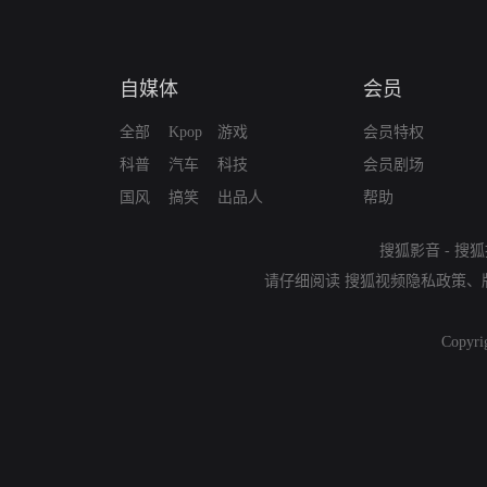
自媒体
会员
全部
Kpop
游戏
会员特权
科普
汽车
科技
会员剧场
国风
搞笑
出品人
帮助
搜狐影音
-
搜狐
请仔细阅读
搜狐视频隐私政策
、
Copyri