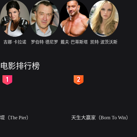
吉娜·卡拉诺
罗伯特·德尼罗
戴夫·巴蒂斯塔
凯特·波茨沃斯
电影排行榜
2
3
堤（The Pier）
天生大赢家（Born To Win）