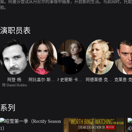
案。阿曼莎尝试从丹尼尔的事情中抽身，开启新的生活。与此同时，托妮
验。
演职员表
阿登·杨
阿比盖尔·斯宾赛
J·史密斯·卡梅隆
阿德莱德·克莱蒙丝
饰 Daniel Holden
系列