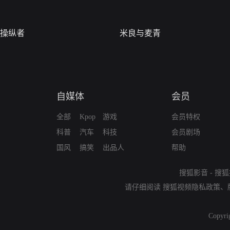
操纵者
米良与麦青
自媒体
会员
全部
Kpop
游戏
会员特权
科普
汽车
科技
会员剧场
国风
搞笑
出品人
帮助
搜狐影音
-
搜狐
请仔细阅读
搜狐视频隐私政策
、
Copyri