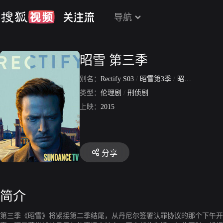
导航
昭雪 第三季
别名：
Rectify S03
/
昭雪第3季
/
昭雪
/
昭雪3
/
类型：
伦理剧
/
刑侦剧
上映：
2015
分享
简介
第三季《昭雪》将紧接第二季结尾，从丹尼尔签署认罪协议的那个下午开