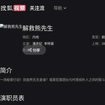
导航
解救熊先生
地区：
内地
类型：
剧
主演：
潘彦妃
李梓豪
上映：
20
分享
导演：
熊猫
简介
一场秘密行动！到底熊先生是谁？城里犯罪团伙与村里纯朴人之间的智斗
演职员表