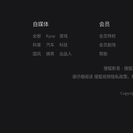
自媒体
会员
全部
Kpop
游戏
会员特权
科普
汽车
科技
会员剧场
国风
搞笑
出品人
帮助
搜狐影音
-
搜狐
请仔细阅读
搜狐视频隐私政策
、
Copyri