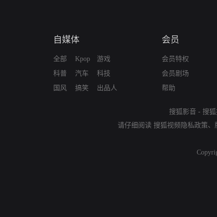
自媒体
会员
全部
Kpop
游戏
会员特权
科普
汽车
科技
会员剧场
国风
搞笑
出品人
帮助
搜狐影音
-
搜狐
请仔细阅读
搜狐视频隐私政策
、
Copyri