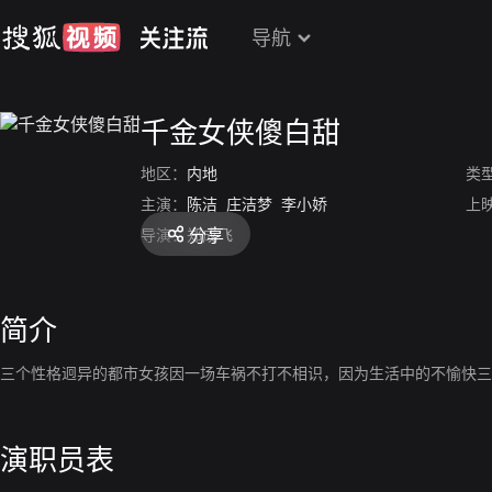
导航
千金女侠傻白甜
地区：
内地
类
主演：
陈洁
庄洁梦
李小娇
上
分享
导演：
郑成飞
简介
三个性格迥异的都市女孩因一场车祸不打不相识，因为生活中的不愉快三
演职员表