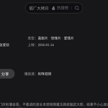
类型：
喜剧片
/
惊悚片
/
爱情片
张爱钦
上映：
2016-01-14
播放源：
和咪视频
分享
门庆和潘金莲，不着调的道长本想用降魔玉佩收服武大郎，结果不小心放