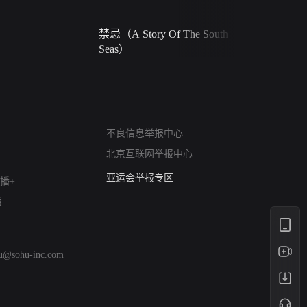
禁忌（A Story Of The South
火球（Ball 
Seas）
网络暴力有害信息举报
不良信息举报中心
12318 文化市场举报
北京互联网举报中心
算法推荐专项举报
亚运会举报专区
播+
涉历史虚无举报
版
网络谣言信息专项
涉政举报入口
涉未成年人举报
hu@sohu-inc.com
清朗自媒体乱象举报
涉民族宗教有害信息举报
清朗·生活服务类内容举报