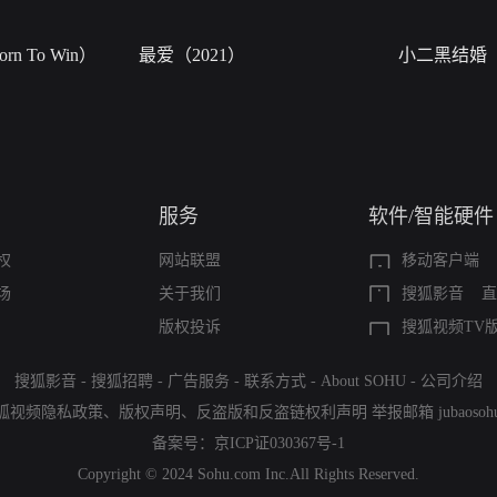
n To Win）
最爱（2021）
小二黑结婚
服务
软件/智能硬件
权
网站联盟
移动客户端
场
关于我们
搜狐影音
直
版权投诉
搜狐视频TV
搜狐影音
-
搜狐招聘
-
广告服务
-
联系方式
-
About SOHU
-
公司介绍
狐视频隐私政策
、
版权声明
、
反盗版和反盗链权利声明
举报邮箱
jubaoso
备案号：
京ICP证030367号-1
Copyright © 2024 Sohu.com Inc.All Rights Reserved.