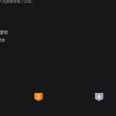
人也跟着穿越了过去。
爱钦
4
5