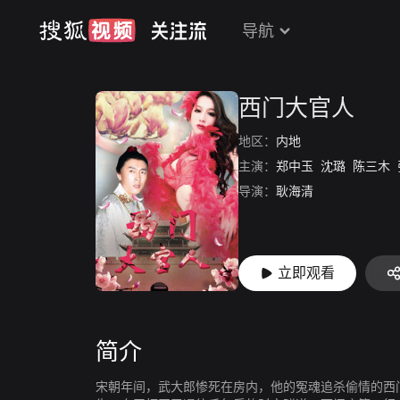
导航
西门大官人
地区：
内地
主演：
郑中玉
沈璐
陈三木
导演：
耿海清
立即观看
简介
宋朝年间，武大郎惨死在房内，他的冤魂追杀偷情的西