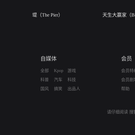
堤（The Pier）
天生大赢家（Bor
自媒体
会员
全部
Kpop
游戏
会员特
科普
汽车
科技
会员剧
国风
搞笑
出品人
帮助
请仔细阅读
搜