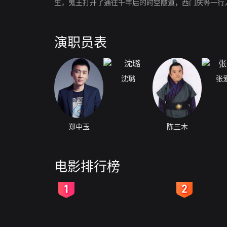
生，鬼王打开了通往千年后的时空隧道，西门庆等一行
演职员表
沈璐
张
郑中玉
陈三木
电影排行榜
2
3