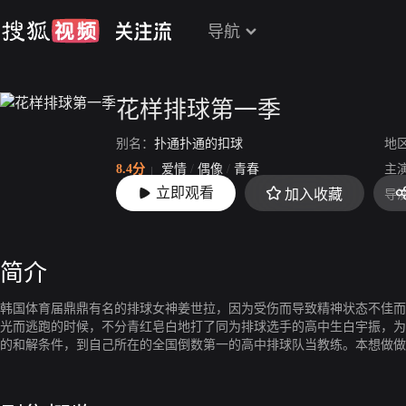
导航
花样排球第一季
别名：
扑通扑通的扣球
地
8.4分
爱情
/
偶像
/
青春
主
立即观看
加入收藏
上映：
2016-02-20
导
简介
韩国体育届鼎鼎有名的排球女神姜世拉，因为受伤而导致精神状态不佳而
光而逃跑的时候，不分青红皂白地打了同为排球选手的高中生白宇振，为
的和解条件，到自己所在的全国倒数第一的高中排球队当教练。本想做做
遇到了休学后重新复学的排球选手黄在雄，一开始互相看不惯的二人却慢