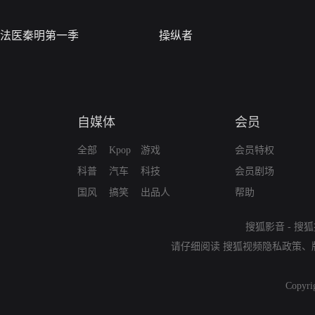
法医秦明第一季
操纵者
自媒体
会员
全部
Kpop
游戏
会员特权
科普
汽车
科技
会员剧场
国风
搞笑
出品人
帮助
搜狐影音
-
搜狐
请仔细阅读
搜狐视频隐私政策
、
Copyri