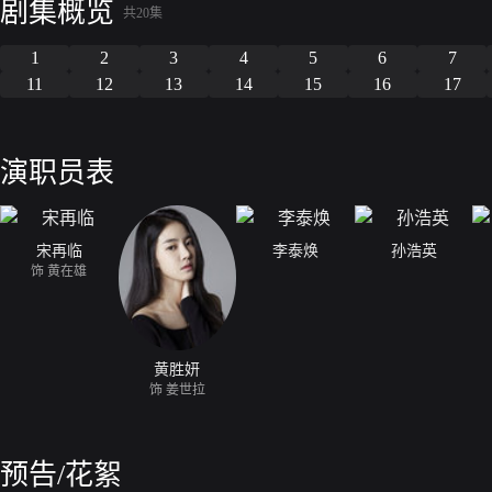
剧集概览
共20集
1
2
3
4
5
6
7
11
12
13
14
15
16
17
演职员表
宋再临
李泰焕
孙浩英
饰 黄在雄
黄胜妍
饰 姜世拉
预告/花絮