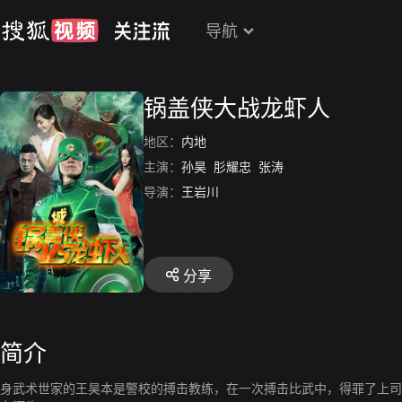
导航
锅盖侠大战龙虾人
地区：
内地
主演：
孙昊
肜耀忠
张涛
导演：
王岩川
分享
简介
身武术世家的王昊本是警校的搏击教练，在一次搏击比武中，得罪了上司