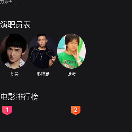
力源头......
演职员表
孙昊
肜耀忠
张涛
电影排行榜
2
3