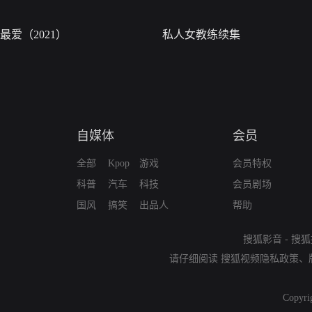
最爱（2021）
私人女教练续集
自媒体
会员
全部
Kpop
游戏
会员特权
科普
汽车
科技
会员剧场
国风
搞笑
出品人
帮助
搜狐影音
-
搜狐
请仔细阅读
搜狐视频隐私政策
、
Copyri