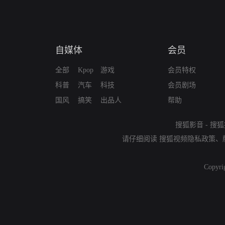
自媒体
会员
全部
Kpop
游戏
会员特权
科普
汽车
科技
会员剧场
国风
搞笑
出品人
帮助
搜狐影音
-
搜狐
请仔细阅读
搜狐视频隐私政策
、
Copyri