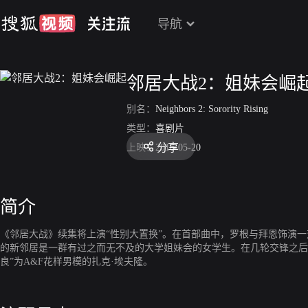
导航
邻居大战2：姐妹会崛
别名：
Neighbors 2: Sorority Rising
类型：
喜剧片
分享
上映：
2016-05-20
简介
《邻居大战》续集将上演“性别大置换”。在首部曲中，罗根与拜恩饰演
的新邻居是一群有过之而无不及的大学姐妹会的女学生。在几轮交锋之后
良”为A&F花样男模的扎克·埃夫隆。