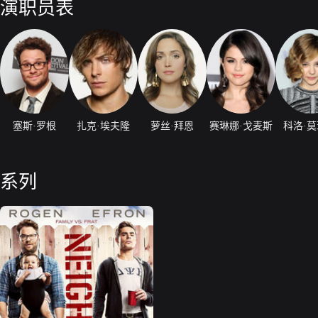
演职员表
塞斯·罗根
扎克·埃夫隆
萝丝·拜恩
赛琳娜·戈麦斯
科洛·
系列