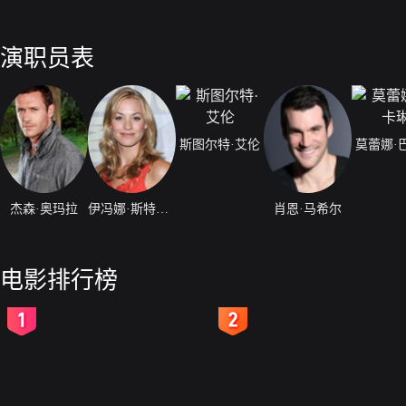
演职员表
斯图尔特·艾伦
莫蕾娜·
杰森·奥玛拉
伊冯娜·斯特拉霍夫斯基
肖恩·马希尔
电影排行榜
2
3