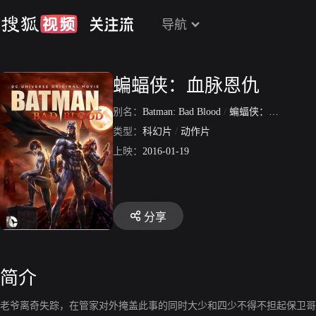
导航
蝙蝠侠：血脉恩仇
别名：
Batman: Bad Blood
/
蝙蝠侠：坏血
类型：
科幻片
/
动作片
上映：
2016-01-19
分享
简介
老爷离奇失踪，在管家对外掩盖此事的同时大少和四少不得不担起保卫哥