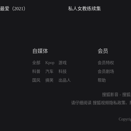
最爱（2021）
私人女教练续集
自媒体
会员
全部
Kpop
游戏
会员特权
科普
汽车
科技
会员剧场
国风
搞笑
出品人
帮助
搜狐影音
-
搜狐
请仔细阅读
搜狐视频隐私政策
、
Copyri