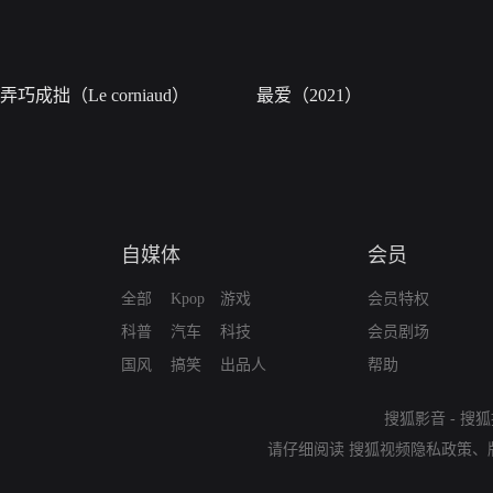
弄巧成拙（Le corniaud）
最爱（2021）
自媒体
会员
全部
Kpop
游戏
会员特权
科普
汽车
科技
会员剧场
国风
搞笑
出品人
帮助
搜狐影音
-
搜狐
请仔细阅读
搜狐视频隐私政策
、