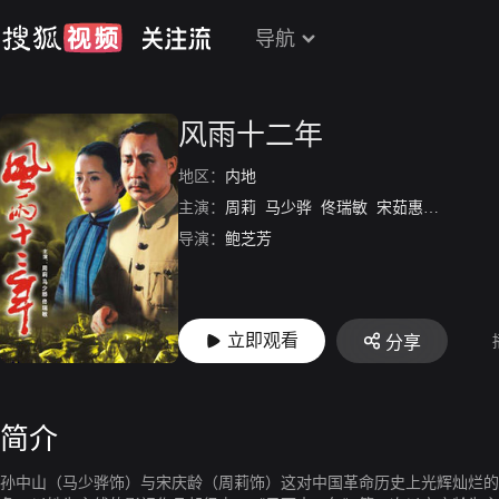
导航
风雨十二年
地区：
内地
主演：
周莉
马少骅
佟瑞敏
宋茹惠
符冲
王
导演：
鲍芝芳
立即观看
分享
简介
孙中山（马少骅饰）与宋庆龄（周莉饰）这对中国革命历史上光辉灿烂的