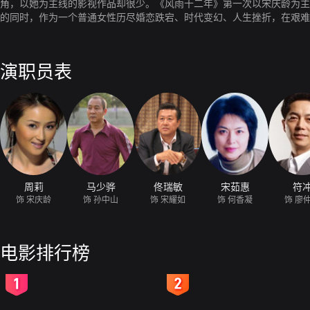
角，以她为主线的影视作品却很少。《风雨十二年》第一次以宋庆龄为主角
的同时，作为一个普通女性历尽婚恋跌宕、时代变幻、人生挫折，在艰难
其中宋庆龄和孙中山相濡以沫，生死不渝的一些鲜为人知的感人细节，是
演职员表
周莉
马少骅
佟瑞敏
宋茹惠
符
饰 宋庆龄
饰 孙中山
饰 宋耀如
饰 何香凝
饰 廖
电影排行榜
2
3