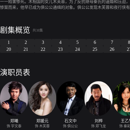
一一陷害惨死。木相国的女儿木芙蓉，为了反抗继母秦氏的逼婚和压迫，
惨案而来，他早已成为俱公公通缉的对象。俱公公发现木芙蓉和夜行侠有
情。俱公公看出两人之间的感情，为了抓住夜行侠，逼迫木芙蓉和秦阙大
定终生。
剧集概览
共38集
1
2
3
4
5
6
7
20
21
22
23
24
25
26
2
演职员表
郑曦
郑媛元
石文中
刘桦
王乙
饰 宇文泰
饰 木芙蓉
饰 俱公公
饰 郑飞龙
饰 秦