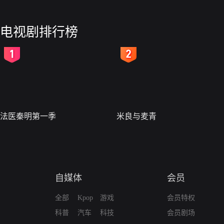
电视剧排行榜
2
3
法医秦明第一季
米良与麦青
自媒体
会员
全部
Kpop
游戏
会员特权
科普
汽车
科技
会员剧场