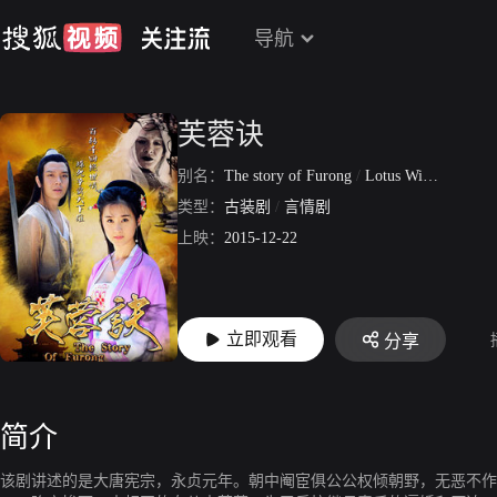
导航
芙蓉诀
别名：
The story of Furong
/
Lotus Will
/
Nunca
类型：
古装剧
/
言情剧
上映：
2015-12-22
立即观看
分享
简介
该剧讲述的是大唐宪宗，永贞元年。朝中阉宦俱公公权倾朝野，无恶不作