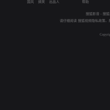
国风
搞笑
出品人
帮助
搜狐影音
-
搜狐
请仔细阅读
搜狐视频隐私政策
、
Copyri