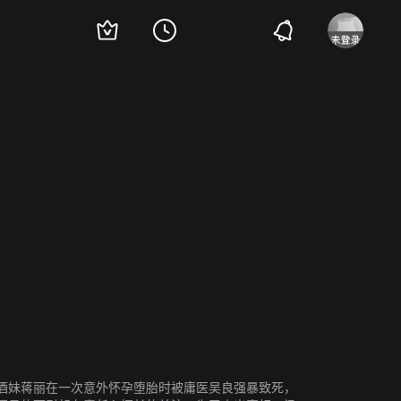
酒妹蒋丽在一次意外怀孕堕胎时被庸医吴良强暴致死，