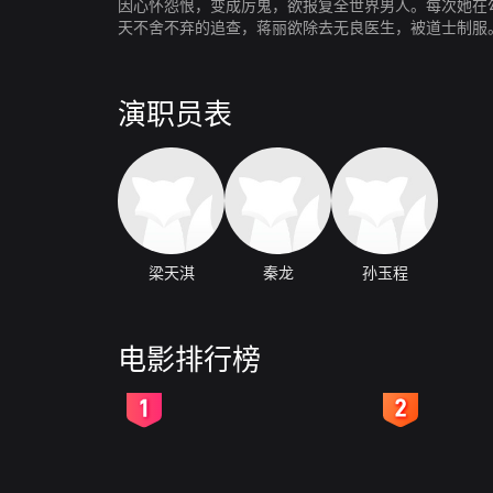
因心怀怨恨，变成厉鬼，欲报复全世界男人。每次她在
天不舍不弃的追查，蒋丽欲除去无良医生，被道士制服
演职员表
梁天淇
秦龙
孙玉程
电影排行榜
2
3