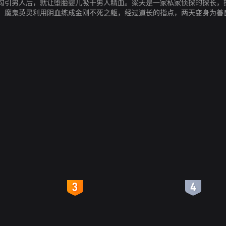
勾引男人后，就让堕胎婴儿吸干男人精血。梁天是一家私家侦探的探长，
。魔鬼英灵利用阴血练成金刚不死之躯，经过道长的指点，两天变身为善
4
5