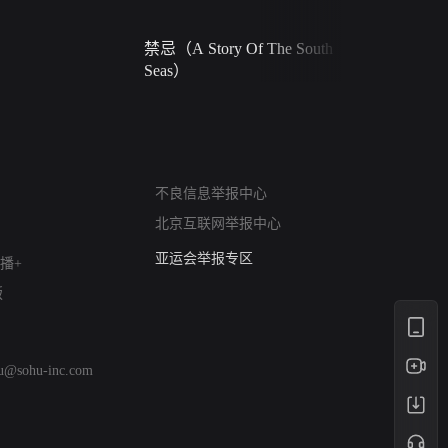
禁忌（A Story Of The South
火球（Ball 
Seas）
网络暴力有害信息举报
不良信息举报中心
12318 文化市场举报
北京互联网举报中心
算法推荐专项举报
亚运会举报专区
播+
涉历史虚无举报
版
网络谣言信息专项
涉政举报入口
涉未成年人举报
hu@sohu-inc.com
清朗自媒体乱象举报
涉民族宗教有害信息举报
清朗·生活服务类内容举报