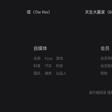
堤（The Pier）
天生大赢家（Bor
自媒体
会员
全部
Kpop
游戏
会员特
科普
汽车
科技
会员剧
国风
搞笑
出品人
帮助
请仔细阅读
搜