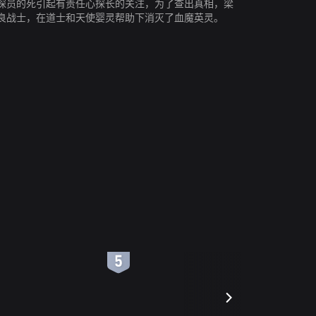
探员的死引起有责任心探长的关注，为了查出真相，梁
良战士，在道士和天使婴灵帮助下消灭了血魔英灵。
6
7