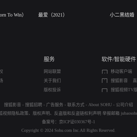
n To Win）
最爱（2021）
小二黑结婚
服务
软件/智能硬件
权
网站联盟
移动客户端
场
关于我们
搜狐影音
直
版权投诉
搜狐视频TV
搜狐影音
-
搜狐招聘
-
广告服务
-
联系方式
-
About SOHU
-
公司介绍
狐视频隐私政策
、
版权声明
、
反盗版和反盗链权利声明
举报邮箱
jubaoso
备案号：
京ICP证030367号-1
Copyright © 2024 Sohu.com Inc.All Rights Reserved.