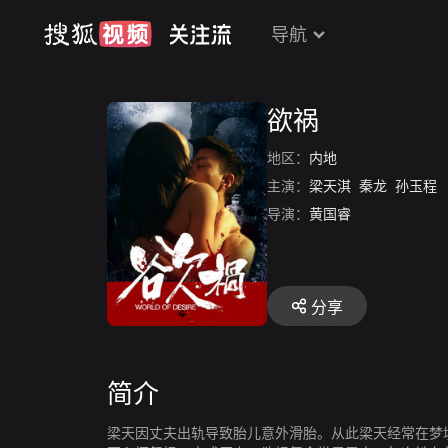
导航
欲祸
地区：
内地
主演：
梁天淇
秦龙
孙玉程
导演：
黄国睿
分享
简介
梁天因丈夫出轨导致胎儿意外滑胎。从此梁天经常在梦