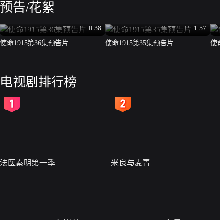
预告/花絮
0:38
1:57
使命1915第36集预告片
使命1915第35集预告片
使
电视剧排行榜
2
3
法医秦明第一季
米良与麦青