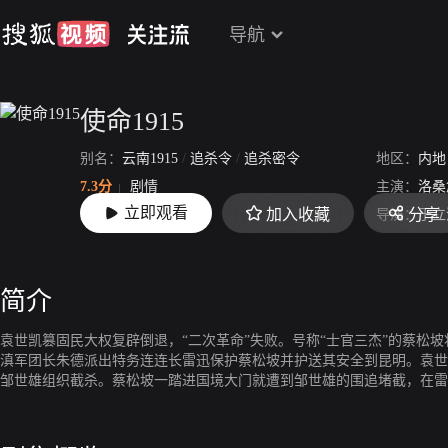
导航
使命1915
别名：
云南1915
/
追杀令
/
追杀密令
地区：
内地
7.3分
剧情
主演：
洛桑
立即观看
加入收藏
分享
上映：
2014-11-13
导演：
于立
简介
袁世凯篡固民大权复辟倒退，“二次革命”失败。号称“士官三杰”的蔡松坡
滇军团长朱德派出特务连连长雷迅保护蔡松坡并护送其安全到昆明。袁世
邹世雄组织截杀。蔡松坡一踏进国境大门就遭到邹世雄的围追堵截，在雷
的险象被逐一化解：碧色寨遭暗杀险象环生；卧虎岭蔡松坡的马队遭伏击
邹世雄又利用雷迅的生死恋人柳洁清---邹世雄的义女参与截杀，经过火
肮脏丑恶的嘴脸，柳洁清和雷迅一道保护蔡松坡将军安全抵达昆明英勇奋