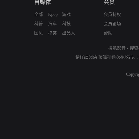
自媒体
会员
全部
Kpop
游戏
会员特权
科普
汽车
科技
会员剧场
国风
搞笑
出品人
帮助
搜狐影音
-
搜狐
请仔细阅读
搜狐视频隐私政策
、
Copyri