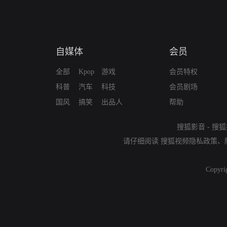
自媒体
会员
全部
Kpop
游戏
会员特权
科普
汽车
科技
会员剧场
国风
搞笑
出品人
帮助
搜狐影音
-
搜狐
请仔细阅读
搜狐视频隐私政策
、
Copyri