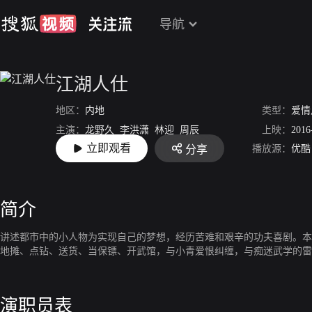
导航
江湖人仕
地区：
内地
类型：
爱情
主演：
龙野久
李洪潇
林迎
周辰
上映：
2016
立即观看
播放源：
优酷
分享
导演：
龙野久
简介
讲述都市中的小人物为实现自己的梦想，经历苦难和艰辛的功夫喜剧。本
地摊、点钻、送货、当保镖、开武馆，与小青爱恨纠缠，与痴迷武学的雷
演职员表