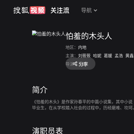
导航
怕羞的木头人
地区：
内地
主演：
刘筱筱
哈妮
葛媛
孟浩
黄鑫
分享
导演：
王路
简介
《怕羞的木头》是作家孙春平的中篇小说集，其中小说
毕业生，在从学校踏入社会的过程中，历经磨难、坎坷
演职员表