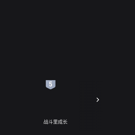
6
7
战斗里成长
蝎尾谋杀案（L
scorpione