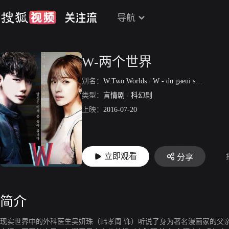
导航
W-两个世界
别名：
W:Two Worlds
/
W - du gaeui segye
/
Deob
类型：
言情剧
/
科幻剧
上映：
2016-07-20
立即观看
分享
简介
现实世界中的外科医生吴妍珠（韩孝周 饰）听说了身为著名漫画家的父亲