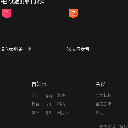
电视剧排行榜
2
3
法医秦明第一季
米良与麦青
自媒体
会员
全部
Kpop
游戏
会员特权
科普
汽车
科技
会员剧场
国风
搞笑
出品人
帮助
搜狐影音
-
搜狐