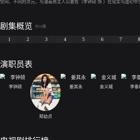
空间、不同的次元，与漫画男主人公姜哲（李钟硕 饰 ）在现实与虚幻中
剧集概览
共16集
1
2
3
4
5
6
7
演职员表
李钟硕
姜其永
金义城
李泰
郑幼贞