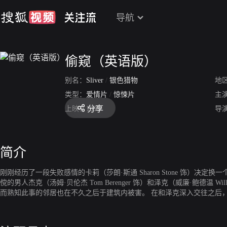
导航
偷窥（英语版）
别名：
Sliver
/
银色猎物
地
类型：
爱情片
/
惊悚片
主
分享
上映：
1993
导
简介
刚刚经历了一段失败感情的卡莉（莎朗·斯通 Sharon Stone 饰
傥的男人杰克（汤姆·贝伦杰 Tom Berenger 饰）和泽克（威廉·鲍德温
而熟知此事的邻居也在不久之后于建筑内被害。 在和泽克深入交往之后
像头。一时间，杀害两名死者的凶手的嫌疑落在了泽克的身上，然而，这