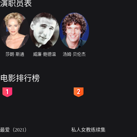
演职员表
莎朗·斯通
威廉·鲍德温
汤姆·贝伦杰
电影排行榜
2
3
最爱（2021）
私人女教练续集