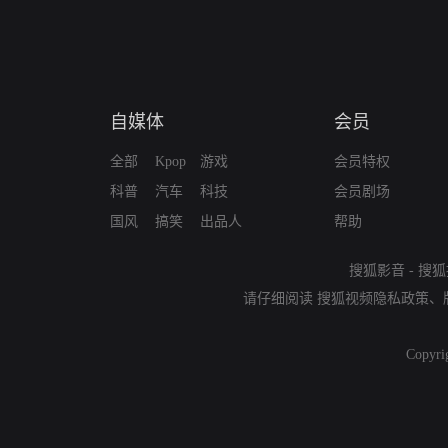
自媒体
会员
全部
Kpop
游戏
会员特权
科普
汽车
科技
会员剧场
国风
搞笑
出品人
帮助
搜狐影音
-
搜狐
请仔细阅读
搜狐视频隐私政策
、
Copyri