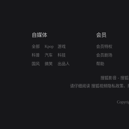
自媒体
会员
全部
Kpop
游戏
会员特权
科普
汽车
科技
会员剧场
国风
搞笑
出品人
帮助
搜狐影音
-
搜狐
请仔细阅读
搜狐视频隐私政策
、
Copyri