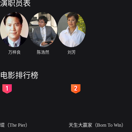
演职员表
万梓良
陈浩然
刘芳
电影排行榜
2
3
堤（The Pier）
天生大赢家（Born To Win）