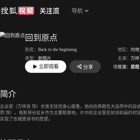
导航
回到原点
别名：
Back to the beginning
地区：
内地
类型：
剧情片
主演：
万梓
立即观看
播放源：
爱奇
分享
上映：
2013
导演：
邱晓
简介
企业家（万梓良 饰）衣食无忧但身心疲惫，他向往奔跑在大自然中的自
然 饰）。电影将长虹乡作为主要取景地，片中的企业家在如诗如画的村
实现了去城里读书的愿望。