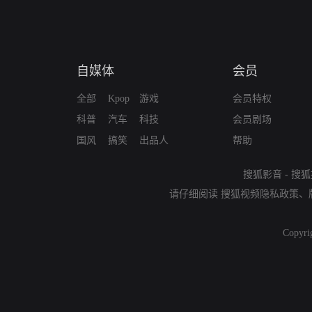
自媒体
会员
全部
Kpop
游戏
会员特权
科普
汽车
科技
会员剧场
国风
搞笑
出品人
帮助
搜狐影音
-
搜狐
请仔细阅读
搜狐视频隐私政策
、
Copyri