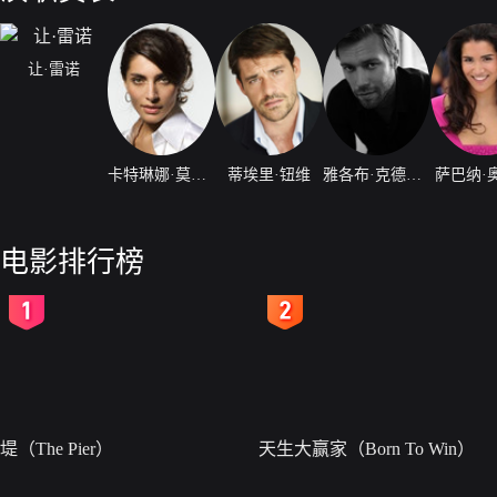
让·雷诺
卡特琳娜·莫里诺
蒂埃里·钮维
雅各布·克德格恩
萨巴纳·
电影排行榜
2
3
堤（The Pier）
天生大赢家（Born To Win）