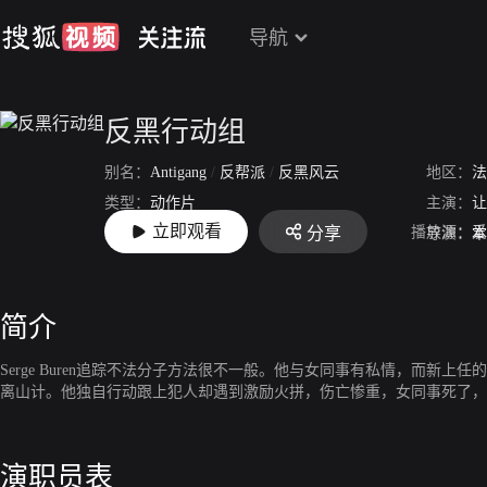
导航
反黑行动组
别名：
Antigang
/
反帮派
/
反黑风云
地区：
法
类型：
动作片
主演：
让
立即观看
播放源：
爱
分享
上映：
2016-12-09
导演：
本
简介
Serge Buren追踪不法分子方法很不一般。他与女同事有私情，而
离山计。他独自行动跟上犯人却遇到激励火拼，伤亡惨重，女同事死了，
演职员表