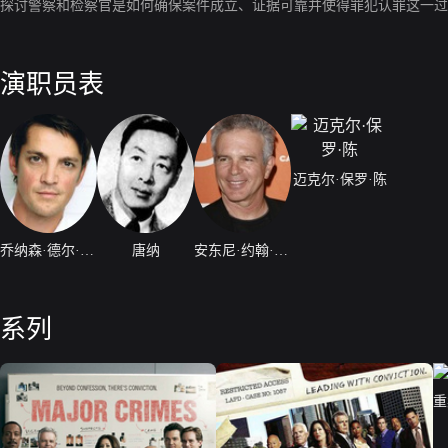
探讨警察和检察官是如何确保案件成立、证据可靠并使得罪犯认罪这一过
演职员表
迈克尔·保罗·陈
乔纳森·德尔·阿尔科
唐纳
安东尼·约翰·邓尼森
系列
重