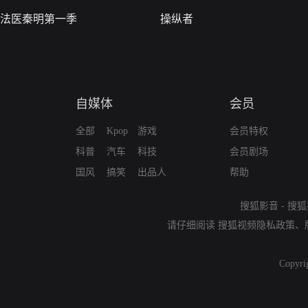
法医秦明第一季
操纵者
自媒体
会员
全部
Kpop
游戏
会员特权
科普
汽车
科技
会员剧场
国风
搞笑
出品人
帮助
搜狐影音
-
搜狐
请仔细阅读
搜狐视频隐私政策
、
Copyri