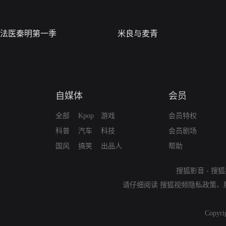
法医秦明第一季
米良与麦青
自媒体
会员
全部
Kpop
游戏
会员特权
科普
汽车
科技
会员剧场
国风
搞笑
出品人
帮助
搜狐影音
-
搜狐
请仔细阅读
搜狐视频隐私政策
、
Copyri