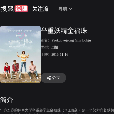
导航
举重妖精金福珠
别名：
Yeokdoyojeong Gim Bokju
类型：
剧情
上映：
2016-11-16
分享
简介
年方21岁的体育大学举重部学生金福珠（李圣经饰）是一个努力向着梦