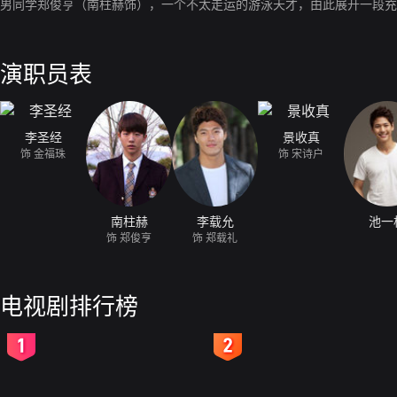
男同学郑俊亨（南柱赫饰），一个不太走运的游泳天才，由此展开一段充
演职员表
李圣经
景收真
饰 金福珠
饰 宋诗户
南柱赫
李载允
池一
饰 郑俊亨
饰 郑载礼
电视剧排行榜
2
3