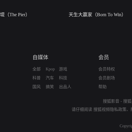
堤（The Pier）
天生大赢家（Born To Win）
自媒体
会员
全部
Kpop
游戏
会员特权
科普
汽车
科技
会员剧场
国风
搞笑
出品人
帮助
搜狐影音
-
搜狐
请仔细阅读
搜狐视频隐私政策
、
Copyri