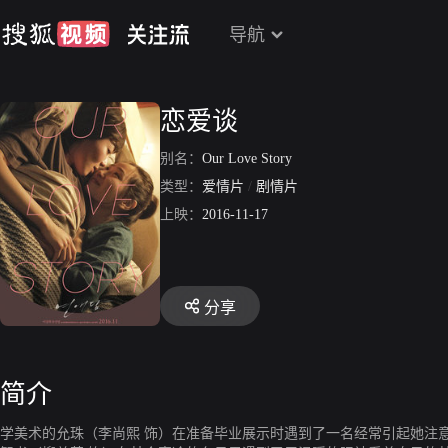
导航
恋爱谈
别名：
Our Love Story
类型：
爱情片
/
剧情片
上映：
2016-11-17
分享
简介
学美术的允珠（李尚熙 饰）在准备毕业展示时遇到了一名经常引起她注