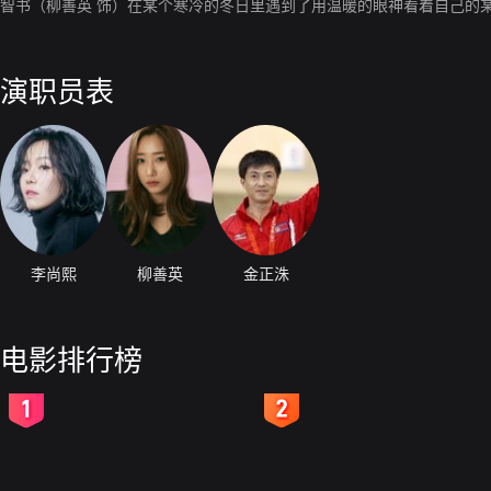
智书（柳善英 饰）在某个寒冷的冬日里遇到了用温暖的眼神看着自己的
演职员表
李尚熙
柳善英
金正洙
电影排行榜
2
3