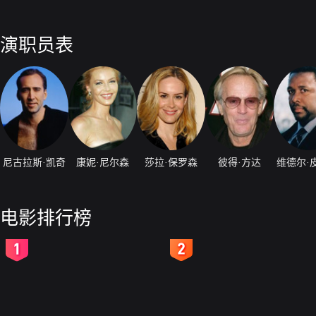
演职员表
尼古拉斯·凯奇
康妮·尼尔森
莎拉·保罗森
彼得·方达
维德尔·
电影排行榜
2
3