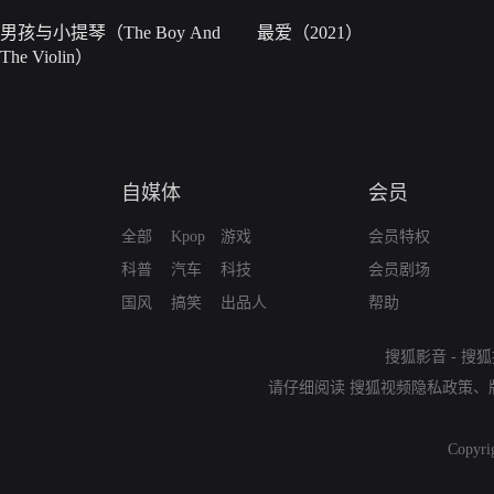
男孩与小提琴（The Boy And
最爱（2021）
The Violin）
自媒体
会员
全部
Kpop
游戏
会员特权
科普
汽车
科技
会员剧场
国风
搞笑
出品人
帮助
搜狐影音
-
搜狐
请仔细阅读
搜狐视频隐私政策
、
Copyri