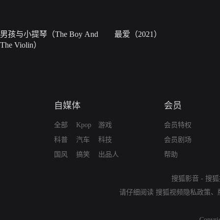
男孩与小提琴（The Boy And
最爱（2021）
The Violin）
自媒体
会员
全部
Kpop
游戏
会员特权
科普
汽车
科技
会员剧场
国风
搞笑
出品人
帮助
搜狐影音
-
搜狐
请仔细阅读
搜狐视频隐私政策
、
Copyri