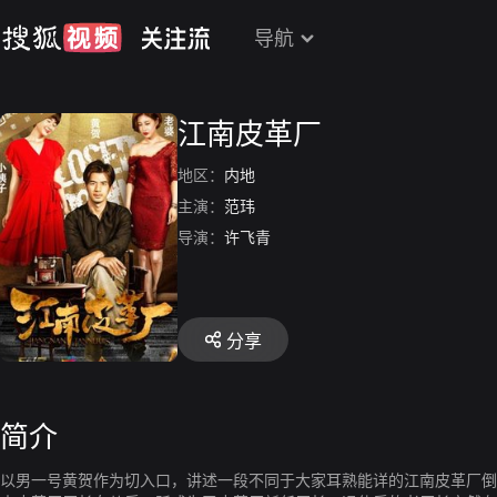
导航
江南皮革厂
地区：
内地
主演：
范玮
导演：
许飞青
分享
简介
以男一号黄贺作为切入口，讲述一段不同于大家耳熟能详的江南皮革厂倒