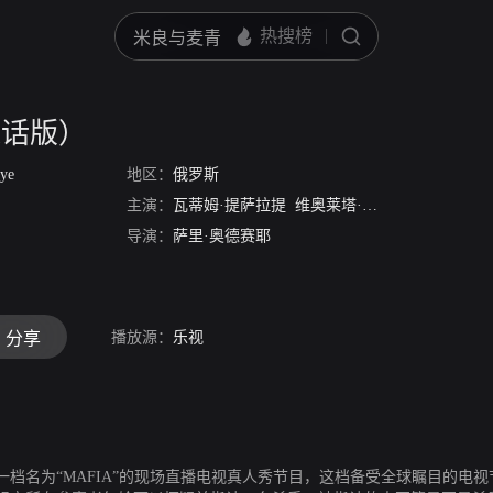
通话版）
nye
地区：
俄罗斯
主演：
瓦蒂姆·提萨拉提
维奥莱塔·吉特孟斯塔雅
维克
导演：
萨里·奥德赛耶
播放源：
乐视
分享
档名为“MAFIA”的现场直播电视真人秀节目，这档备受全球瞩目的电视