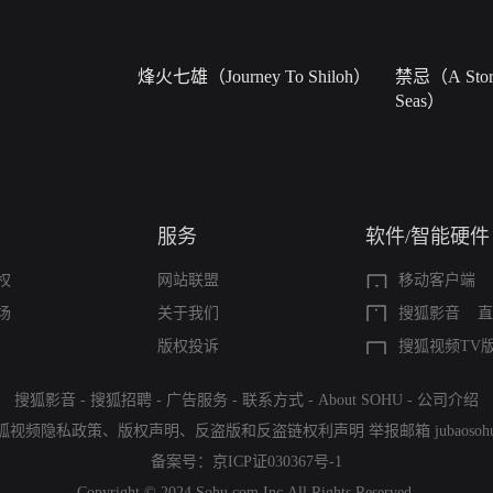
烽火七雄（Journey To Shiloh）
禁忌（A Story
Seas）
服务
软件/智能硬件
权
网站联盟
移动客户端
场
关于我们
搜狐影音
直
版权投诉
搜狐视频TV
搜狐影音
-
搜狐招聘
-
广告服务
-
联系方式
-
About SOHU
-
公司介绍
狐视频隐私政策
、
版权声明
、
反盗版和反盗链权利声明
举报邮箱
jubaoso
备案号：
京ICP证030367号-1
Copyright © 2024 Sohu.com Inc.All Rights Reserved.