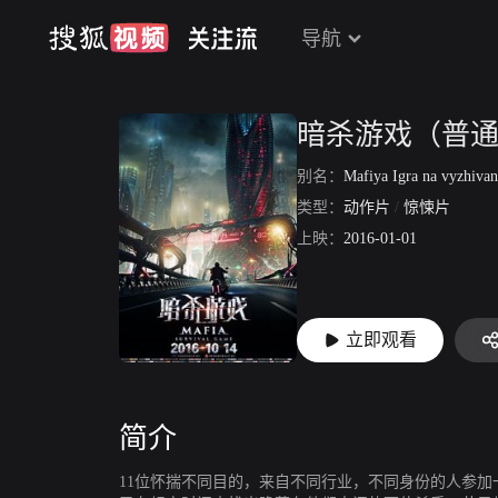
导航
暗杀游戏（普
别名：
Mafiya Igra na vyzhiva
类型：
动作片
/
惊悚片
上映：
2016-01-01
立即观看
简介
11位怀揣不同目的，来自不同行业，不同身份的人参加一