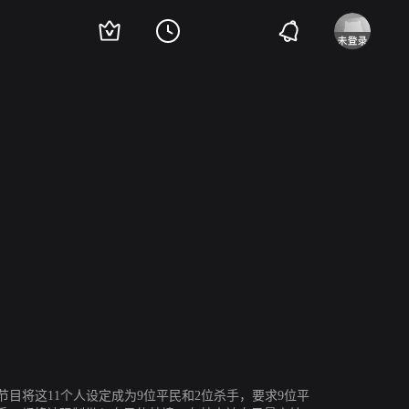
多·维尔比斯基
瓦谢斯拉夫·拉贝戈耶夫
Karen Badalov
节目将这11个人设定成为9位平民和2位杀手，要求9位平