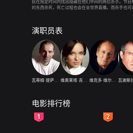
民在规定时间内找出隐藏在他们中间的两位杀手。节目
的东西杀死，死亡过程也会在全世界直播。而杀手也可
演职员表
瓦蒂姆·提萨拉提
维奥莱塔·吉特孟斯塔雅
维克多·维尔比斯基
电影排行榜
2
3