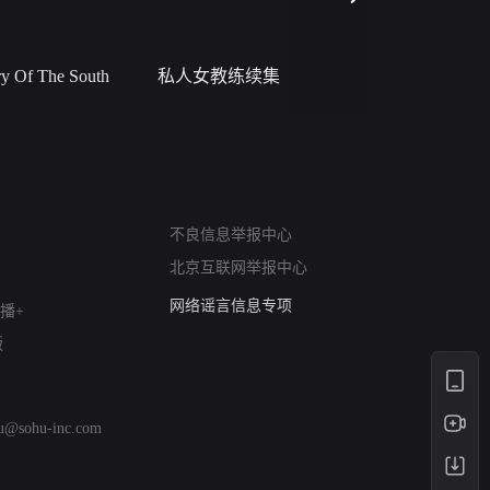
 Of The South
私人女教练续集
小二黑结
网络暴力有害信息举报
12318 文化市场举报
算法推荐专项举报
不良信息举报中心
亚运会举报专区
北京互联网举报中心
涉历史虚无举报
网络谣言信息专项
播+
涉政举报入口
版
涉未成年人举报
清朗自媒体乱象举报
涉民族宗教有害信息举报
hu@sohu-inc.com
清朗·生活服务类内容举报
清朗春节网络环境整治