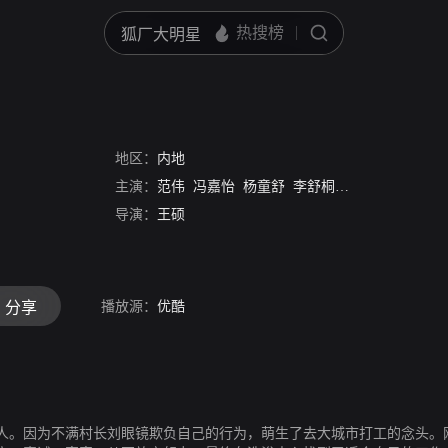
地区：
内地
主演：
范伟
冯嘉怡
杨童舒
李舒桐
郑奇
刘永生
姜
导演：
王硕
播放源：
优酷
分享
人。因为不满村长刘眼镜欺负自己的行为，萌生了去大城市打工的念头。