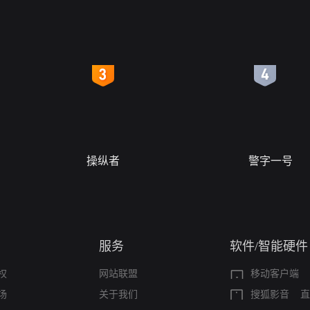
4
5
操纵者
警字一号
服务
软件/智能硬件
权
网站联盟
移动客户端
场
关于我们
搜狐影音
直