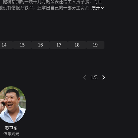
。他将拾到的一块十几万的金表还给主人贺子鹏，而且
展开
他没有憎恨孙铁军，还拿出自己的一部分工资资助孙铁
14
15
16
17
18
19
1/3
秦卫东
饰 耿海光