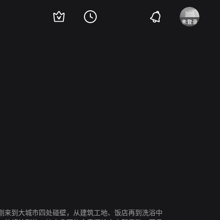
艳嫱
鲁园
秦卫东
庹宗华
郑天庸
景松涛
刘冠言
王虹博
于丹
程实
刚来到大城市四处碰壁，从建筑工地、饭店再到洗浴中