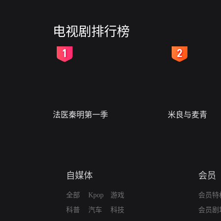
电视剧排行榜
2
3
法医秦明第一季
米良与麦青
自媒体
会员
全部
Kpop
游戏
会员特
科普
汽车
科技
会员剧