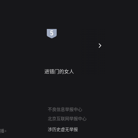
6
7
进错门的女人
请君入梦
网络暴力有害信息举报
12318 文化市场举报
不良信息举报中心
算法推荐专项举报
北京互联网举报中心
亚运会举报专区
涉历史虚无举报
播+
网络谣言信息专项