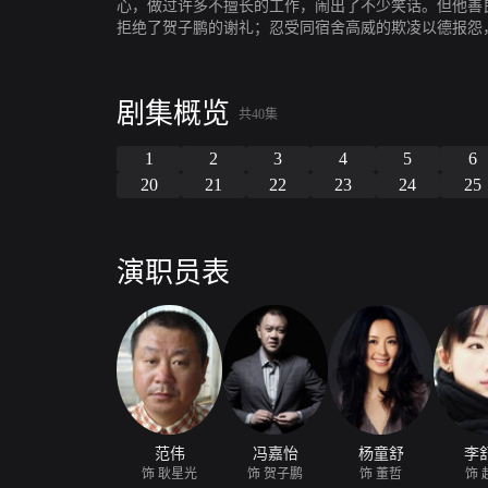
心，做过许多不擅长的工作，闹出了不少笑话。但他善
拒绝了贺子鹏的谢礼；忍受同宿舍高威的欺凌以德报怨
军上大学的妹妹。他的行为影响和改变了他周围的许多
剧集概览
共40集
1
2
3
4
5
6
20
21
22
23
24
25
演职员表
范伟
冯嘉怡
杨童舒
李
饰 耿星光
饰 贺子鹏
饰 董哲
饰 