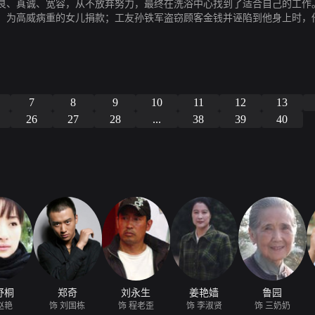
良、真诚、宽容，从不放弃努力，最终在洗浴中心找到了适合自己的工作
，为高威病重的女儿捐款；工友孙铁军盗窃顾客金钱并诬陷到他身上时，
人，最后还帮助村里解决了发展难题。
7
8
9
10
11
12
13
26
27
28
...
38
39
40
舒桐
郑奇
刘永生
姜艳嫱
鲁园
赵艳
饰 刘国栋
饰 程老歪
饰 李淑贤
饰 三奶奶