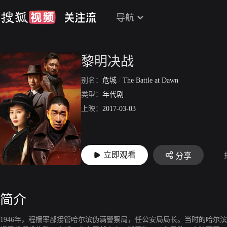
导航
黎明决战
别名：
危城
/
The Battle at Dawn
类型：
年代剧
上映：
2017-03-03
立即观看
分享
简介
1946年，程樯率部接管哈尔滨伪满警察局，任公安局局长。当时的哈