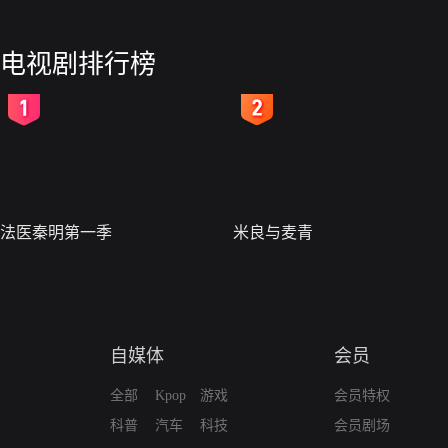
电视剧排行榜
2
3
法医秦明第一季
米良与麦青
自媒体
会员
全部
Kpop
游戏
会员特权
科普
汽车
科技
会员剧场