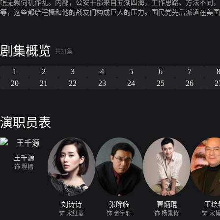
氓无赖伺机作乱。内部，公安干部来自五湖四海，工作思路、方法不同，
等，这些都给程樯和他的战友们构成巨大的压力。国民党先后派遣在美国
谋。为了安定社会治安，成立邻闾委员会，健全全市外侨户口管理工作，
剧集概览
共31集
1
2
3
4
5
6
7
20
21
22
23
24
25
26
2
演职员表
王千源
饰 程樯
刘诗诗
张晞临
曹炳琨
王绘
饰 宋红菱
饰 金宇轩
饰 杨景修
饰 宋