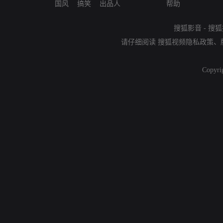
国风
搞笑
出品人
帮助
搜狐影音
-
搜狐
请仔细阅读
搜狐视频隐私政策
、
Copyri