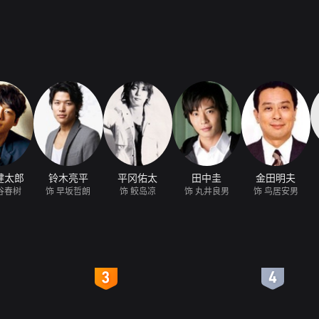
健太郎
铃木亮平
平冈佑太
田中圭
金田明夫
谷春树
饰 早坂哲朗
饰 鲛岛凉
饰 丸井良男
饰 鸟居安男
4
5