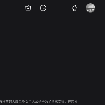
铃木亮平
平冈佑太
田中圭
金田明夫
菊池均也
村川绘梨
田山凉成
井
白日梦的大龄单身女主人公伦子为了追求幸福，在恋爱