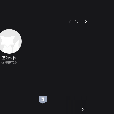
1/2
菊池均也
饰 德田芳树
6
7