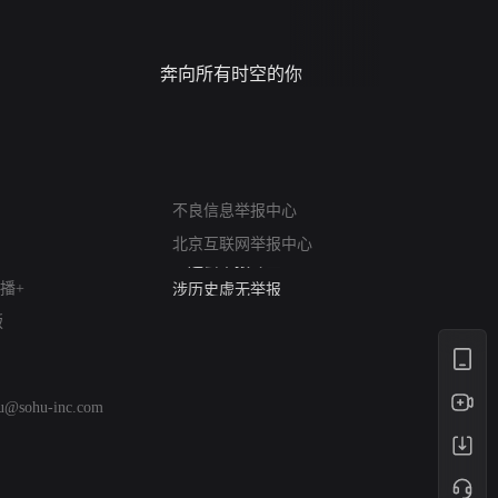
奔向所有时空的你
进错门的
网络暴力有害信息举报
12318 文化市场举报
不良信息举报中心
算法推荐专项举报
北京互联网举报中心
亚运会举报专区
涉历史虚无举报
播+
网络谣言信息专项
版
涉政举报入口
涉未成年人举报
清朗自媒体乱象举报
hu@sohu-inc.com
涉民族宗教有害信息举报
清朗·生活服务类内容举报
清朗春节网络环境整治