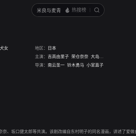
犬女
地区：
日本
主演：
吉高由里子
荣仓奈奈
大岛优子
坂口健太郎
导演：
南云圣一
铃木勇马
小室直子
奈奈、坂口健太郎等共演。该剧改编自东村明子的同名漫画，讲述了爱做