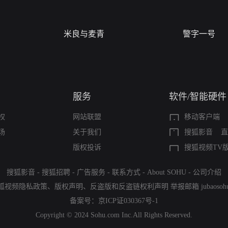
米良与麦青
警字一号
服务
软件/智能硬件
权
网站联盟
移动客户端
场
关于我们
搜狐影音
直
版权投诉
搜狐视频TV
搜狐影音
-
搜狐招聘
-
广告服务
-
联系方式
-
About SOHU
-
公司介绍
狐视频隐私政策
、
版权声明
、
反盗版和反盗链权利声明
举报邮箱
jubaoso
备案号：
京ICP证030367号-1
Copyright © 2024 Sohu.com Inc.All Rights Reserved.