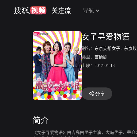
导航
女子寻爱物语
别名：
东京妄想女子
/
东京败
类型：
言情剧
上映：
2017-01-18
分享
简介
《女子寻爱物语》由吉高由里子主演，大岛优子、荣仓