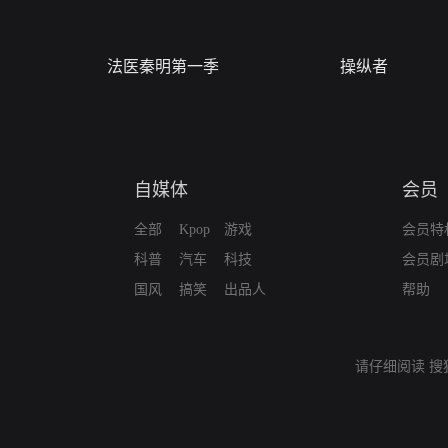
法医秦明第一季
操纵者
自媒体
会员
全部
Kpop
游戏
会员特
科普
汽车
科技
会员剧
国风
搞笑
出品人
帮助
请仔细阅读
搜