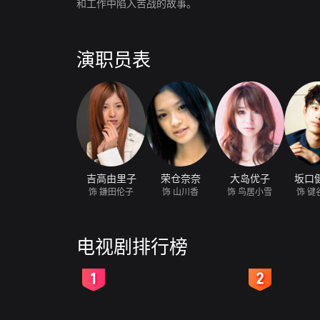
和工作中陷入苦战的故事。
演职员表
吉高由里子
荣仓奈奈
大岛优子
坂口
饰 鎌田伦子
饰 山川香
饰 鸟居小雪
饰 键
电视剧排行榜
2
3