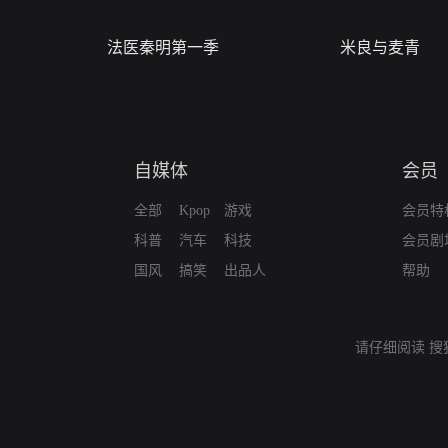
法医秦明第一季
米良与麦青
自媒体
会员
全部
Kpop
游戏
会员特
科普
汽车
科技
会员剧
国风
搞笑
出品人
帮助
请仔细阅读
搜