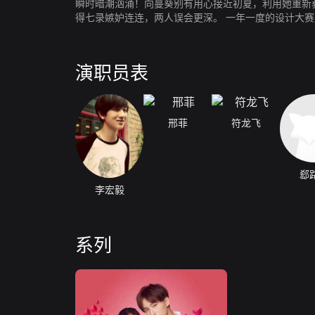
瞬时暗潮汹涌！向蔓葵别有用心接近初夏，利用她重新
得七录嫉妒连连，两人误会更深。 一年一度的设计大
身冰冷不近人情的恶魔。初夏疲惫应对，同一时间，有
演职员表
邢菲
符龙飞
郄
李宏毅
系列