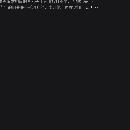
执着追求初夏的贵公子江辰川抱打不平，为她出头，引
展开
像当年的向蔓葵一样放弃他、离开他，再度封闭自我，化
，危险悄然而至。