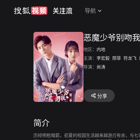
导航
恶魔少爷别吻我
地区：
内地
主演：
李宏毅
邢菲
符龙飞
导演：
尚涛
分享
简介
历经明枪暗箭，初夏的校园生活越来越游刃有余，与七