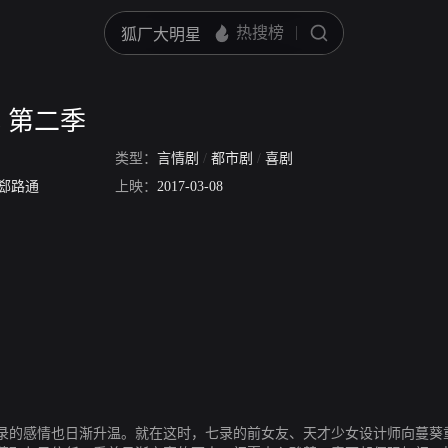
 第二季
类型：
言情剧
/
都市剧
/
喜剧
郄路通
上映：
2017-03-08
录的感情也日渐升温。就在这时，七录的前女友、天才少女设计师向蔓葵