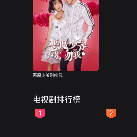
恶魔少爷别吻我
电视剧排行榜
2
3