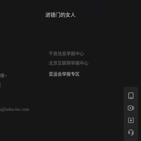
进错门的女人
请君入梦
网络暴力有害信息举报
不良信息举报中心
12318 文化市场举报
北京互联网举报中心
算法推荐专项举报
亚运会举报专区
播+
涉历史虚无举报
版
网络谣言信息专项
涉政举报入口
涉未成年人举报
hu@sohu-inc.com
清朗自媒体乱象举报
涉民族宗教有害信息举报
清朗·生活服务类内容举报
清朗春节网络环境整治