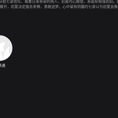
获取七录信任，看着日渐亲密的两人，初夏内心酸楚，表面却倔强如初。
赛展开，初夏决定报名参赛，勇敢追梦。心中留有阴霾的七录以为初夏会
关身世的线索也渐渐浮出水面，这一切都仿佛将初夏投入满布暗礁的冰川
路通