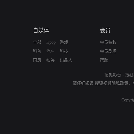
自媒体
会员
全部
Kpop
游戏
会员特权
科普
汽车
科技
会员剧场
国风
搞笑
出品人
帮助
搜狐影音
-
搜狐
请仔细阅读
搜狐视频隐私政策
、
Copyri