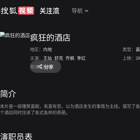
导航
疯狂的酒店
地区：
内地
类型：
喜
主演：
王灿
舒克
乔枫
李红
上映：
20
分享
导演：
梅琳
简介
本片是一部爆笑喜剧，有喜有悲，以为酒店发生的事情为主线，描写了各
个酒店同时住进了各式各样的奇葩。
演职员表