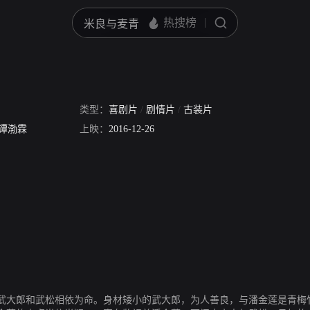
类型：
喜剧片
/
剧情片
/
古装片
谭渤霖
上映：
2016-12-26
武大郎和武松相依为命。身材矮小的武大郎，为人善良，与潘金莲是青梅