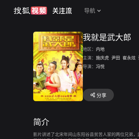
导航
我就是武大郎
地区：
内地
主演：
施庆虎
尹田
崔永炫
导演：
冯悦
分享
简介
影片讲述了北宋年间山东阳谷县贫苦人家的两位兄弟，