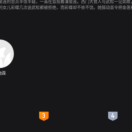
金莲的忠贞半信半疑，一直在监视着潘金莲。西门大官人与武松一见如故
的女儿彩蝶几次追武松都被拒绝，而彩蝶却不依不饶。她鼓动县令把金莲
和潘金莲有奸情，她发誓报复……
渤霖
4
5