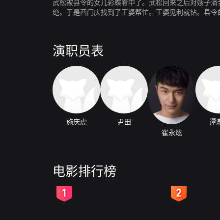
武松被县令的女儿彩蝶看中了。武松回来之后对嫂子潘
绝。于是西门庆找到了王婆帮忙。王婆见利就钻。县令
帮助了金莲出狱。王婆出狱后一无所有，误认为西门庆
演职员表
施庆虎
尹田
谭
崔永炫
电影排行榜
2
3