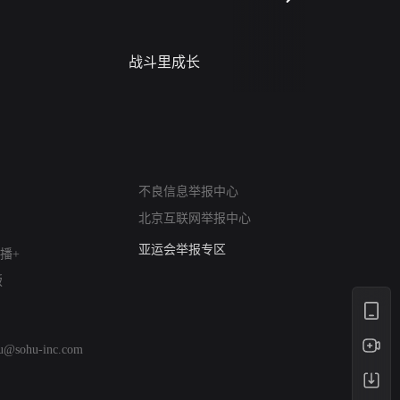
战斗里成长
蝎尾谋杀案（L
scorpione
网络暴力有害信息举报
不良信息举报中心
12318 文化市场举报
北京互联网举报中心
算法推荐专项举报
亚运会举报专区
播+
涉历史虚无举报
版
网络谣言信息专项
涉政举报入口
涉未成年人举报
hu@sohu-inc.com
清朗自媒体乱象举报
涉民族宗教有害信息举报