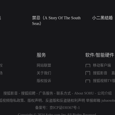
集
禁忌（A Story Of The South
小二黑结婚
Seas）
服务
软件/智能硬件
权
网站联盟
移动客户端
场
关于我们
搜狐影音
直
版权投诉
搜狐视频TV
搜狐影音
-
搜狐招聘
-
广告服务
-
联系方式
-
About SOHU
-
公司介绍
狐视频隐私政策
、
版权声明
、
反盗版和反盗链权利声明
举报邮箱
jubaoso
备案号：
京ICP证030367号-1
Copyright © 2024 Sohu.com Inc.All Rights Reserved.