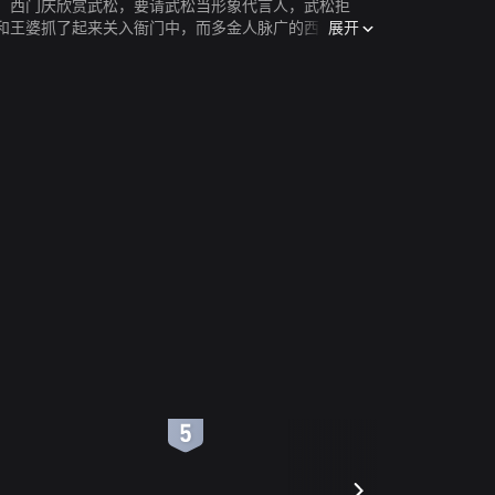
，西门庆欣赏武松，要请武松当形象代言人，武松拒
展开
和王婆抓了起来关入衙门中，而多金人脉广的西门庆只
6
7