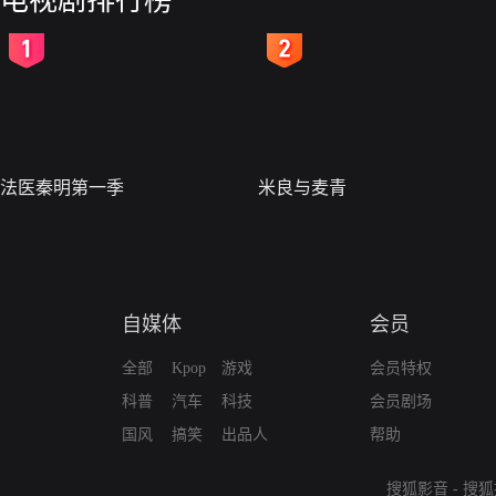
电视剧排行榜
2
3
法医秦明第一季
米良与麦青
自媒体
会员
全部
Kpop
游戏
会员特权
科普
汽车
科技
会员剧场
国风
搞笑
出品人
帮助
搜狐影音
-
搜狐