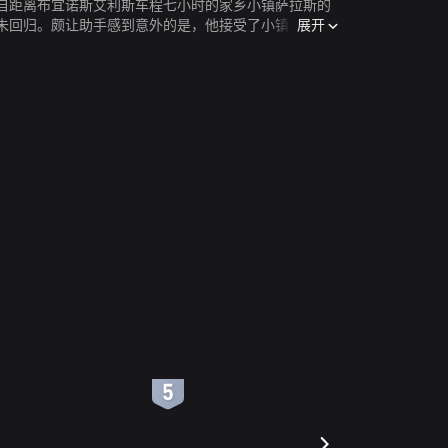
自距离布宜诺斯艾利斯车程七小时的家乡小镇萨拉斯的
展开
未回归。颇让助手感到意外的是，他接受了小镇的邀
破车，经历好一番波折才最终来到小镇，收到了市长的
，丹尼尔会在家乡展开巡回讲座，并担任一场绘画比赛
6
7