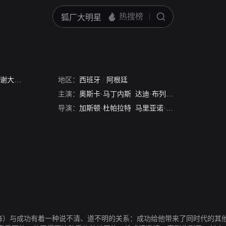
谢大作家
地区：
西班牙
/
阿根廷
主演：
奥斯卡·马丁内斯
达迪·布列瓦
安德丽娅·弗里
导演：
加斯顿·杜帕拉特
马里亚诺·寇恩
兹饰）与成功有着一种说不清、道不明的关系：成功给他带来了同时代的其