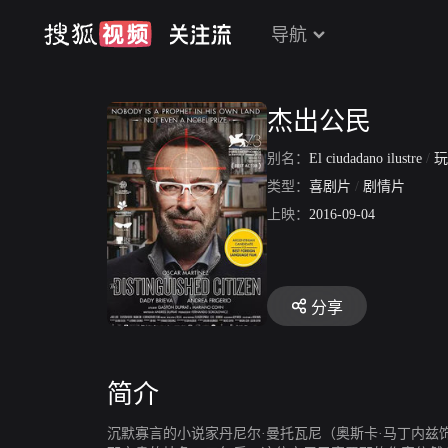
导航
杰出公民
别名：
El ciudadano ilustre
/
玩
类型：
喜剧片
/
剧情片
上映：
2016-09-04
分享
简介
沉默寡言的小说家丹尼尔·曼托瓦尼（奥斯卡·马丁内