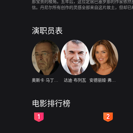
那宝贵的棱角。五年后，这位定居巴塞罗那的作家依然
信。丹尼尔所有创作的灵感全部来自这片故土，但却已
请，踏上了前往接受“杰出公民”奖的旅途。不过，他
热情欢迎。村民们对于名人的到来欣喜若狂。有些人认
的评委。而他少年时代的好友安东尼奥则沾沾自喜地告
演职员表
奥斯卡·马丁内斯
达迪·布列瓦
安德丽娅·弗里杰里奥
电影排行榜
2
3