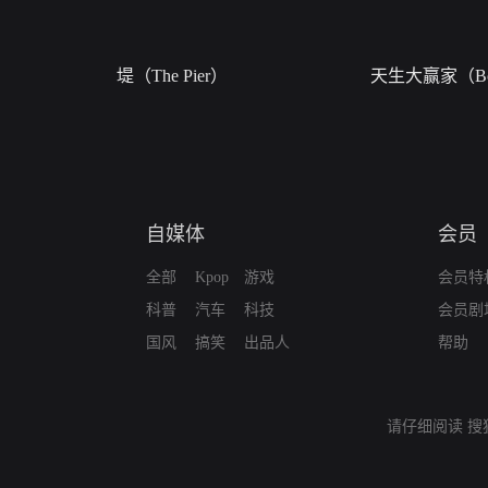
堤（The Pier）
天生大赢家（Bor
自媒体
会员
全部
Kpop
游戏
会员特
科普
汽车
科技
会员剧
国风
搞笑
出品人
帮助
请仔细阅读
搜