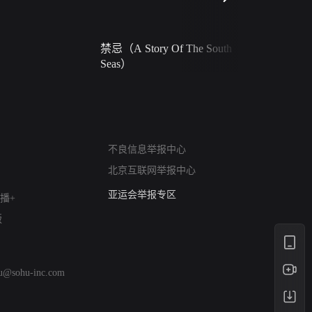
禁忌（A Story Of The South
火球（Ball 
Seas）
网络暴力有害信息举报
不良信息举报中心
12318 文化市场举报
北京互联网举报中心
算法推荐专项举报
亚运会举报专区
播+
涉历史虚无举报
版
网络谣言信息专项
涉政举报入口
涉未成年人举报
hu@sohu-inc.com
清朗自媒体乱象举报
涉民族宗教有害信息举报