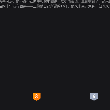
炙手可热，他不得不让助手礼貌地回绝一堆盛情邀请，直到收到了一封来
经四十年没有回乡——正像他自己所说的那样，他从未离开家乡，但也从
这次返乡的前提是：谢绝媒体打扰。到达布宜诺斯艾利斯之后，他坐着一辆
定丹尼尔笔下的人物就是他们自己，对这位作家发出各种请求。根据安排
诉这位大人物，自己娶了当年被他抛弃的女孩艾琳。
4
5