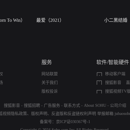
n To Win）
最爱（2021）
小二黑结婚
服务
软件/智能硬件
权
网站联盟
移动客户端
场
关于我们
搜狐影音
直
版权投诉
搜狐视频TV
搜狐影音
-
搜狐招聘
-
广告服务
-
联系方式
-
About SOHU
-
公司介绍
狐视频隐私政策
、
版权声明
、
反盗版和反盗链权利声明
举报邮箱
jubaoso
备案号：
京ICP证030367号-1
Copyright © 2024 Sohu.com Inc.All Rights Reserved.