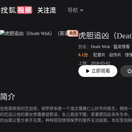
导航
会员
别名：
Death Wish
/
猛龙怪客
8.1分
犯罪片
/
动作片
/
惊
上映：
2018-03-02
立即观看
片长：
100分35秒
简介
在枪案频发的芝加哥，保罗原本是一个温文儒雅仁心妙手的医生，拥有一
的厄运让他的妻女惨遭暴徒欺凌，女儿昏迷不醒，爱妻更因此丧失生命，
的凶案让警方束手无策，种种原因使得保罗的案件无法结案，本应受到制
中，保罗的人生价值观彻底改变。为了替家人复仇，保罗决定孤身寻凶，