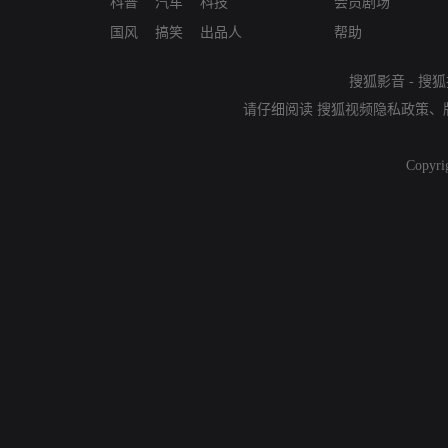
科普
汽车
科技
会员剧场
国风
搞笑
出品人
帮助
搜狐影音
-
搜狐
请仔细阅读
搜狐视频隐私政策
、
Copyri