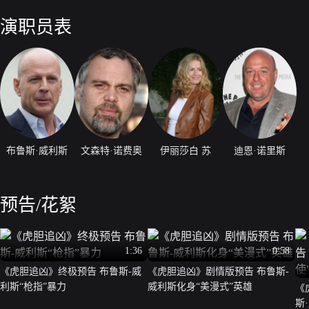
裁暴力犯罪。警方和大众对这位伸张正义的神秘“帽兜男”众说纷纭，争论
罗最终迎来了和仇人的生死决战。
演职员表
布鲁斯·威利斯
文森特·诺费奥
伊丽莎白 苏
迪恩·诺里斯
预告/花絮
1:36
0:58
《虎胆追凶》终极预告 布鲁斯-威
《虎胆追凶》剧情版预告 布鲁斯-
利斯“枪指”暴力
威利斯化身“美漫式”英雄
《
斯