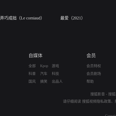
弄巧成拙（Le corniaud）
最爱（2021）
自媒体
会员
全部
Kpop
游戏
会员特权
科普
汽车
科技
会员剧场
国风
搞笑
出品人
帮助
搜狐影音
-
搜狐
请仔细阅读
搜狐视频隐私政策
、
Copyri