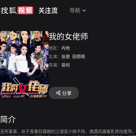
导航
我的女佬师
地区：
内地
主演：
张朋
田雨晴
导演：
易何
分享
简介
无所事事、处于青春狂躁期的江湖恶少杨不伟，偶遇风骚催乳师白隆萍，